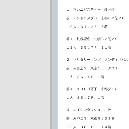
１ マカニビスティー 藤岡佑
前 アンドロメダＳ 京都ＯＰ芝２０
１０人 ３４．２Ｆ ８着
前々 札幌記念 札幌Ｇ２芝２０
１１人 ３５．７Ｆ １１着
２ ソリタリーキング メンディザバル
前 赤富士Ｓ 東京１６下ダ２１
１人 ３６．４Ｆ １着
前々 １０００万下 京都ダ１８
１人 ３５．７Ｆ １着
３ エイシンダッシュ 小牧
前 みやこＳ 京都Ｇ３ダ１８
１３人 ３８．６Ｆ １４着