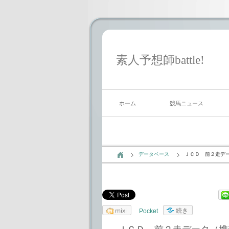
素人予想師battle!
ホーム
競馬ニュース
データベース
ＪＣＤ 前２走デ
mixi
続き
Pocket