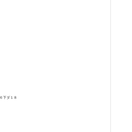
６下ダ１８