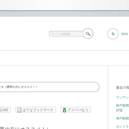
RSS
ータ（携帯の方にオススメ！）
最近の
ワンアン
神戸新聞
LINE
はてなブックマーク
アメーバなう
27日
神戸新聞
セントラ