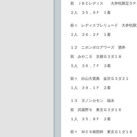
前 ＪＢＣレディス 大井牝限定ＯＰ
２人 ３５．９Ｆ １着
前々 レディスプレリュード 大井牝限
２人 ３６．２Ｆ １着
１２ ニホンポロアワーズ 酒井
前 みやこＳ 京都Ｇ３ダ１８
５人 ３６．７Ｆ ３着
前々 白山大賞典 金沢Ｇ３ダ２１
１人 ３９．１Ｆ ２着
１３ ダノンカモン 福永
前 武蔵野Ｓ 東京Ｇ３ダ１６
１人 ３５．８Ｆ ２着
前々 ＭＣＳ南部杯 東京Ｇ１ダ１６