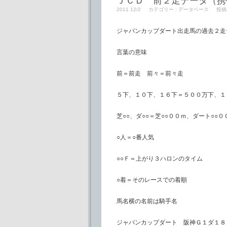
ＪＣＤ 前２走データ（携
2011 12/2
カテゴリー :
データベース
投稿
ジャパンカップダート出走馬の過去２走
言葉の意味
前＝前走 前々＝前々走
５下、１０下、１６下＝５００万下、１
芝○○、ダ○○＝芝○○００ｍ、ダート○○０
○人＝○番人気
○○Ｆ＝上がり３ハロンのタイム
○着＝そのレースでの着順
馬名横の名前は騎手名
ジャパンカップダート 阪神Ｇ１ダ１８