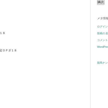
メタ情
ログイン
１８
投稿の
R
コメン
WordPre
定ＯＰダ１８
競馬ナン