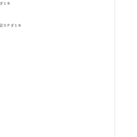
ダ１８
定ＯＰダ１８