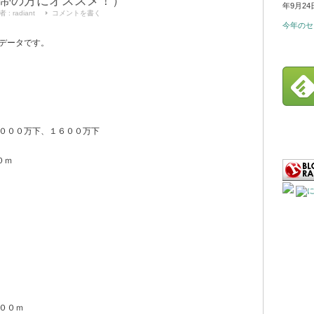
帯の方にオススメ！）
年9月24
者 :
radiant
コメントを書く
今年のセ
データです。
０００万下、１６００万下
０ｍ
００ｍ