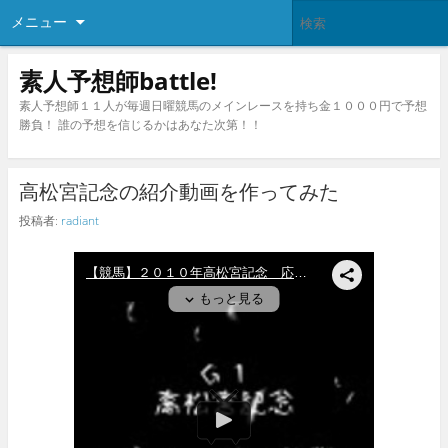
メニュー
素人予想師battle!
素人予想師１１人が毎週日曜競馬のメインレースを持ち金１０００円で予想
勝負！ 誰の予想を信じるかはあなた次第！！
高松宮記念の紹介動画を作ってみた
投稿者:
radiant