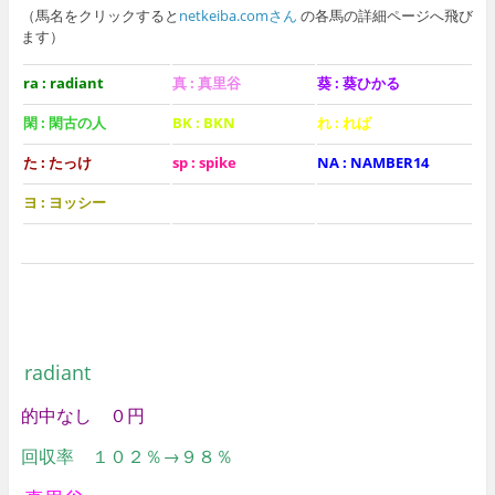
（馬名をクリックすると
netkeiba.comさん
の各馬の詳細ページへ飛び
ます）
ra : radiant
真 : 真里谷
葵 : 葵ひかる
閑 : 閑古の人
BK : BKN
れ : れば
た : たっけ
sp : spike
NA : NAMBER14
ヨ : ヨッシー
radiant
的中なし ０円
回収率 １０２
％→９８％