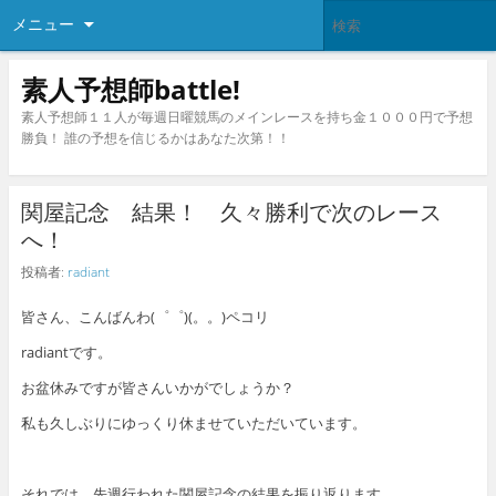
メニュー
素人予想師battle!
素人予想師１１人が毎週日曜競馬のメインレースを持ち金１０００円で予想
勝負！ 誰の予想を信じるかはあなた次第！！
関屋記念 結果！ 久々勝利で次のレース
へ！
投稿者:
radiant
皆さん、こんばんわ(゜゜)(。。)ペコリ
radiantです。
お盆休みですが皆さんいかがでしょうか？
私も久しぶりにゆっくり休ませていただいています。
それでは、先週行われた関屋記念の結果を振り返ります。