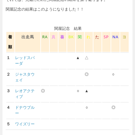
関屋記念の結果はこのようになりました！！
関屋記念 結果
着
出走馬
RA
真
葵
BK
閑
れ
た
SP
NA
ヨ
順
１
レッドスパ
▲
△
ーダ
２
ジャスタウ
◎
○
ェイ
３
レオアクテ
◎
○
▲
ィブ
４
ドナウブル
○
◎
ー
５
ワイズリー