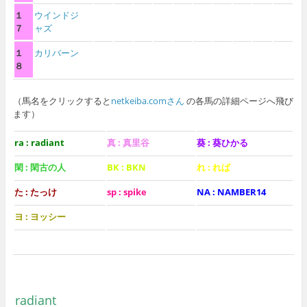
１
ウインドジ
７
ャズ
１
カリバーン
８
（馬名をクリックすると
netkeiba.comさん
の各馬の詳細ページへ飛び
ます）
ra : radiant
真 : 真里谷
葵 : 葵ひかる
閑 : 閑古の人
BK : BKN
れ : れば
た : たっけ
sp : spike
NA : NAMBER14
ヨ : ヨッシー
radiant