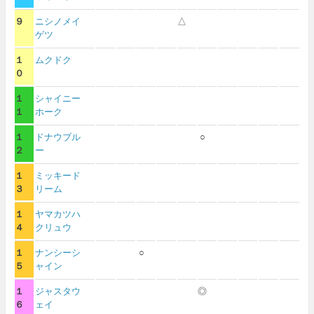
９
ニシノメイ
△
ゲツ
１
ムクドク
０
１
シャイニー
１
ホーク
１
ドナウブル
○
２
ー
１
ミッキード
３
リーム
１
ヤマカツハ
４
クリュウ
１
ナンシーシ
○
５
ャイン
１
ジャスタウ
◎
６
ェイ