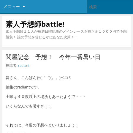
メニュー
素人予想師battle!
素人予想師１１人が毎週日曜競馬のメインレースを持ち金１０００円で予想
勝負！ 誰の予想を信じるかはあなた次第！！
関屋記念 予想！ 今年一番暑い日
投稿者:
radiant
皆さん、こんばんわ(゜゜)(。。)ペコリ
編集のradiantです。
土曜は４０度以上の場所もあったようで・・・
いくらなんでも暑すぎ！！
それでは、今週の予想へまいりましょう！