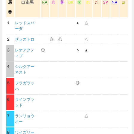
馬
出走馬
RA
真
葵
BK
閑
れ
た
SP
NA
ヨ
番
１
レッドスパ
▲
△
ーダ
２
ザラストロ
◎
◎
△
３
レオアクテ
◎
○
▲
ィブ
４
シルクアー
ネスト
５
フラガラッ
◎
ハ
６
ラインブラ
ッド
７
ランリョウ
△
オー
８
ワイズリー