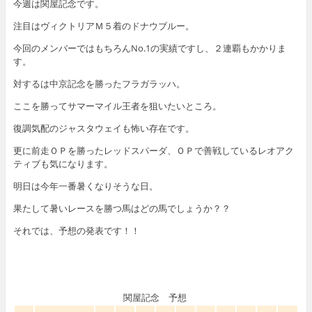
今週は関屋記念です。
注目はヴィクトリアＭ５着のドナウブルー。
今回のメンバーではもちろんNo.1の実績ですし、２連覇もかかりま
す。
対するは中京記念を勝ったフラガラッハ。
ここを勝ってサマーマイル王者を狙いたいところ。
復調気配のジャスタウェイも怖い存在です。
更に前走ＯＰを勝ったレッドスパーダ、ＯＰで善戦しているレオアク
ティブも気になります。
明日は今年一番暑くなりそうな日。
果たして暑いレースを勝つ馬はどの馬でしょうか？？
それでは、予想の発表です！！
関屋記念 予想