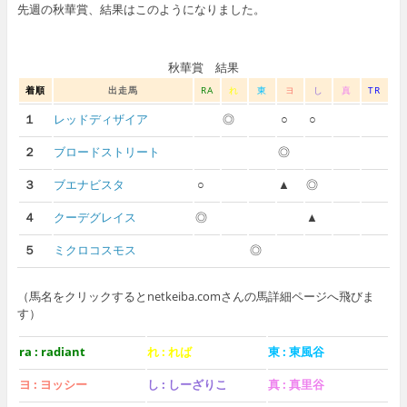
先週の秋華賞、結果はこのようになりました。
秋華賞 結果
着順
出走馬
RA
れ
東
ヨ
し
真
TR
１
レッドディザイア
◎
○
○
２
ブロードストリート
◎
３
ブエナビスタ
○
▲
◎
４
クーデグレイス
◎
▲
５
ミクロコスモス
◎
（馬名をクリックするとnetkeiba.comさんの馬詳細ページへ飛びま
す）
ra : radiant
れ : れば
東 : 東風谷
ヨ : ヨッシー
し : しーざりこ
真 : 真里谷