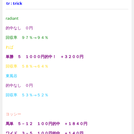
tr : trick
radiant
的中なし ０円
回収率 ９７％→９４％
れば
単勝 ５ １０００円的中！ ＋３２００円
回収率 ５８％→６４％
東風谷
的中なし ０円
回収率 ５３％→５２％
ヨッシー
馬単 ５－１２ １００円的中 ＋１８４０円
ワイド ３－５ １００円的中 ＋１４０円