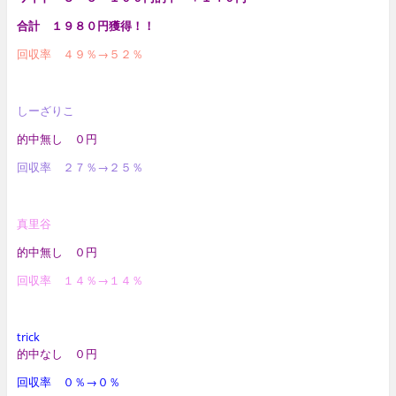
合計 １９８０円獲得！！
回収率 ４９％→５２％
しーざりこ
的中無し ０円
回収率 ２７％→２５％
真里谷
的中無し ０円
回収率 １４％→１４％
trick
的中なし ０円
回収率 ０％→０％