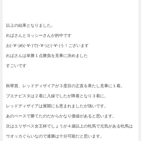
以上の結果となりました。
ればさんとヨッシーさんが的中です
お(･∀･)め(･∀･)で(･∀･)と(･∀･)う！ございます
ればさんは単勝１点勝負を見事に決めました
すごいです
秋華賞、レッドディザイアが３度目の正直を果たし見事に１着。
ブエナビスタは２着に入線でしたが降着となり３着に。
レッドディザイアは展開にも恵まれましたが強いです。
あのペースで勝てたのだからかなり価値があると思います。
次はエリザベス女王杯でしょうが４歳以上の牝馬で元気がある牝馬は
ウオッカぐらいなので連勝は十分可能だと思います。