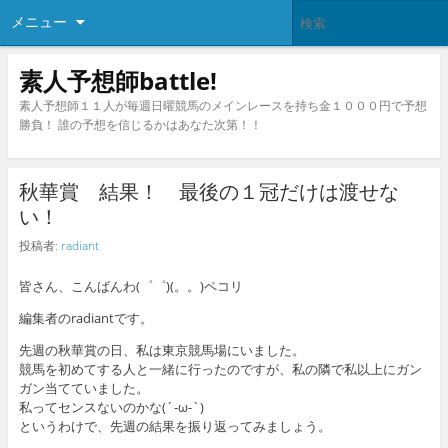
メニュー
素人予想師battle!
素人予想師１１人が毎週日曜競馬のメインレースを持ち金１０００円で予想
勝負！ 誰の予想を信じるかはあなた次第！！
秋華賞 結果！ 最後の１冠だけは渡せな
い！
投稿者:
radiant
皆さん、こんばんわ(゜゜)(。。)ペコリ
編集者のradiantです。
先週の秋華賞の日、私は東京競馬場にいました。
競馬を初めてする人と一緒に行ったのですが、私の隣で私以上にガン
ガン当てていました。
私ってセンスないのかな(´-ω-`)
というわけで、先週の結果を振り返ってみましょう。