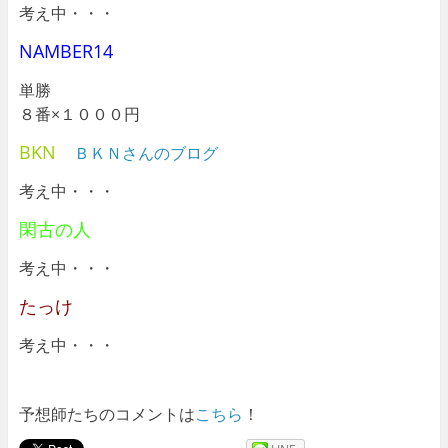
考え中・・・
NAMBER14
単勝
８番×１０００円
BKN
ＢＫＮさんのブログ
考え中・・・
閑古の人
考え中・・・
たっけ
考え中・・・
予想師たちのコメントは
こちら
！