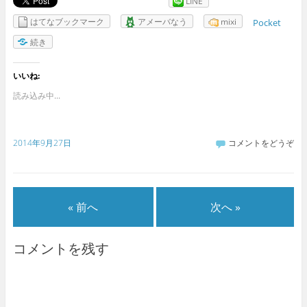
LINE
はてなブックマーク
アメーバなう
mixi
Pocket
続き
いいね:
読み込み中...
2014年9月27日
コメントをどうぞ
« 前へ
次へ »
コメントを残す