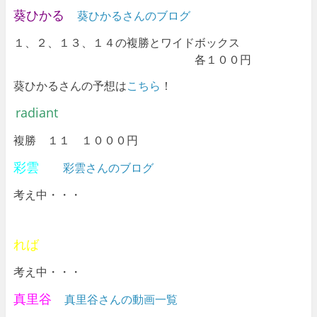
葵ひかる
葵ひかるさんのブログ
１、２、１３、１４の複勝とワイドボックス
各１００円
葵ひかるさんの予想は
こちら
！
radiant
複勝 １１
１０００円
彩雲
彩雲さんのブログ
考え中・・・
れば
考え中・・・
真里谷
真里谷さんの動画一覧