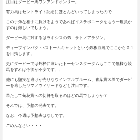
注目はダービー馬ワンアンドオンリー。
有力馬はセントライト記念にほとんどいってしまったので
この手薄な相手に負けるようであればイスラボニータをもう一度負か
すのは難しいでしょう。
ダービー馬に対するはラキシスの弟、サトノアラジン。
ディープインパクト×ストームキャットという鉄板血統でここからＧ１
を目指します。
更にダービーでは外枠に泣いたトーセンスターダムもここで無様な競
馬をすれば今後が不安です、、
他にも堅実な逃げが売りなウインフルブルーム、青葉賞３着でダービ
ーを逃したヤマノウィザードなども注目です。
果たして菊花賞への切符を取るのはどの馬でしょうか？
それでは、予想の発表です。
なお、今週は予想表はなしです。
ごめんなさい・・・