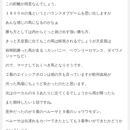
この距離が得意なんでしょう。
１８００ｍの鬼というとバランスオブゲームを思い出しますが
あんな感じの馬になるのかなぁ
勝ち方としては内からぐっと抜け出す強い勝ち方。
きっと天皇賞に出てもこの馬は軽視されるでしょうが天皇賞は
前哨戦勝った馬が走る（カンパニー、ヘヴンリーロマンス、ダイワメ
ジャーなど）
ので、マークしておくべき馬となりそうです。
２着のエイシンアポロンは他の方も言っていますが欧州血統が
渋った馬場にちょうど良かったのだと思います。
次はローカルのＧ３あたりに出てくるでしょうから雨が降ったら
また期待したい１頭ですね。
意外だったのが５着のペルーサと９着のショウワモダン。
ペルーサは出遅れをカバーできたとしても３着争いができたかどうか
というレベル。