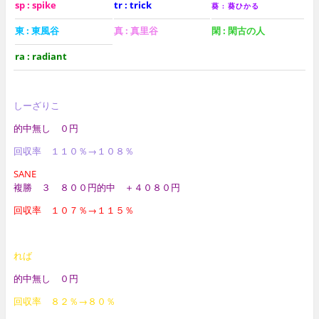
sp : spike
tr : trick
葵 : 葵ひかる
東 : 東風谷
真 : 真里谷
閑 : 閑古の人
ra : radiant
しーざりこ
的中無し ０円
回収率 １１０％→１０８％
SANE
複勝 ３ ８００円的中
＋４０８０円
回収率 １０７％→１１５％
れば
的中無し ０円
回収率 ８２％→８０％