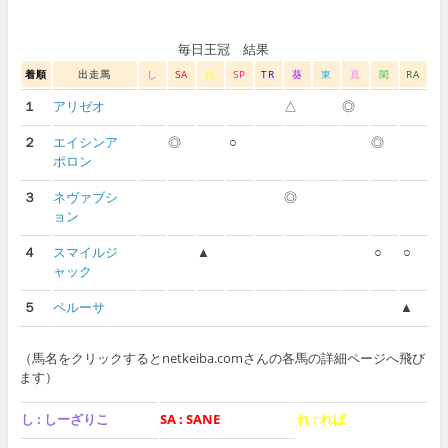
毎日王冠 結果
着順
出走馬
し
SA
れ
SP
TR
葵
東
真
閑
RA
１
アリゼオ
△
◎
２
エイシンア
◎
○
◎
ポロン
３
ネヴァブシ
◎
ョン
４
スマイルジ
▲
○
○
ャック
５
ペルーサ
▲
（馬名をクリックするとnetkeiba.comさんの各馬の詳細ページへ飛び
ます）
し : しーざりこ
SA : SANE
れ : れば