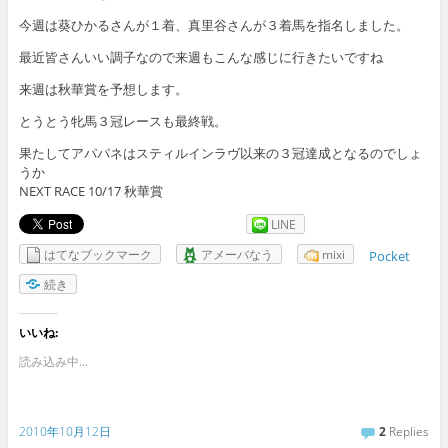
今週は葵ひかるさんが１着、真里谷さんが３着馬を指名しました。
最近皆さんいい調子なので来週もこんな感じに行きたいですね
来週は秋華賞を予想します。
とうとう牝馬３冠レースも最終戦。
果たしてアパパネはスティルインラヴ以来の３冠達成となるのでしょ
うか
NEXT RACE 10/17 秋華賞
LINE
はてなブックマーク
アメーバなう
mixi
Pocket
続き
いいね:
読み込み中...
2010年10月12日
2
Replies