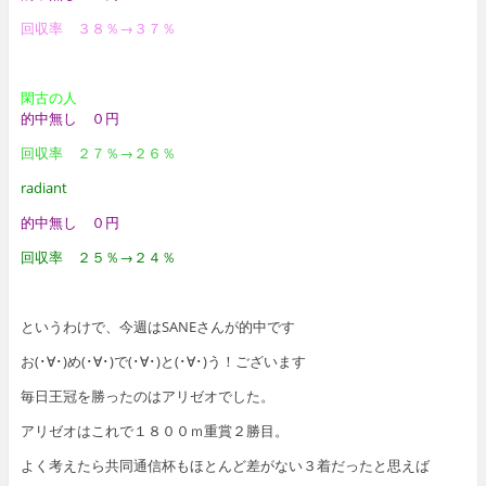
回収率 ３８％→３７％
閑古の人
的中無し ０円
回収率 ２７％→２６％
radiant
的中無し ０円
回収率 ２５％→２４％
というわけで、今週はSANEさんが的中です
お(･∀･)め(･∀･)で(･∀･)と(･∀･)う！ございます
毎日王冠を勝ったのはアリゼオでした。
アリゼオはこれで１８００ｍ重賞２勝目。
よく考えたら共同通信杯もほとんど差がない３着だったと思えば