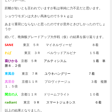
距離が短いとも言われていますが私は単純に力不足だと思います。
ショウワモダンは大きい馬体なので５９ｋｇは
あまり重荷にならないと思ったのですが意外ときびしかったのでしょ
うか
続いて、晩御飯グレードアップ大作戦（仮）の結果を振り返ります。
SANE
東京 ５Ｒ マイネルヴィーゼ ８着
れば
東京 ３Ｒ ベルウッドアルピナ １５着
葵ひかる
京都 ５
Ｒ アルティシスム １着
単
勝８．２倍
東風谷
東京 ７
Ｒ ユウキハングリー ７着
真里谷
京都１１Ｒ プロヴィナージュ ３着
複勝
１．５倍
閑古の人
京都１１Ｒ ドリームフライト １０着
radiant
東京 ９
Ｒ
スマートジェネシス ６
着
以上の結果となりました。