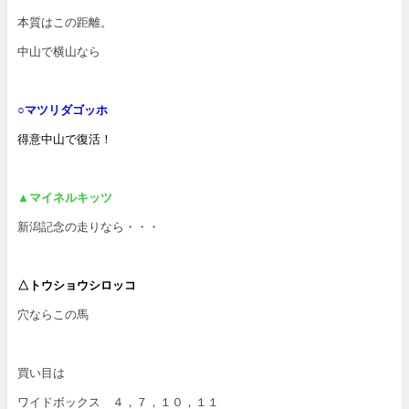
本質はこの距離。
中山で横山なら
○マツリダゴッホ
得意中山で復活！
▲マイネルキッツ
新潟記念の走りなら・・・
△トウショウシロッコ
穴ならこの馬
買い目は
ワイドボックス ４，７，１０，１１