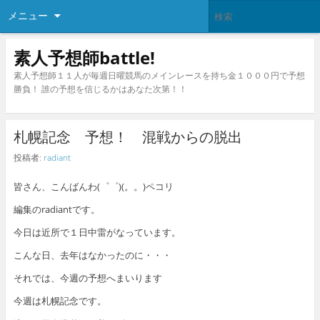
メニュー
素人予想師battle!
素人予想師１１人が毎週日曜競馬のメインレースを持ち金１０００円で予想
勝負！ 誰の予想を信じるかはあなた次第！！
札幌記念 予想！ 混戦からの脱出
投稿者:
radiant
皆さん、こんばんわ(゜゜)(。。)ペコリ
編集のradiantです。
今日は近所で１日中雷がなっています。
こんな日、去年はなかったのに・・・
それでは、今週の予想へまいります
今週は札幌記念です。