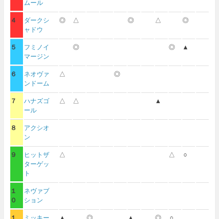
ムール
４
ダークシ
◎
△
◎
△
◎
ャドウ
５
フミノイ
◎
◎
▲
マージン
６
ネオヴァ
△
◎
ンドーム
７
ハナズゴ
△
△
▲
ール
８
アクシオ
ン
９
ヒットザ
△
△
○
ターゲッ
ト
１
ネヴァブ
０
ション
１
ミッキー
▲
◎
▲
◎
○