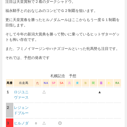
注目は天皇賞秋で２着のダークシャドウ。
福永騎手とのおなじみのコンビでＧ２制覇を狙います。
更に天皇賞春を勝ったヒルノダムールはここからもう一度Ｇ１制覇を
目指します。
そして今年の新潟大賞典を勝って勢いに乗っているヒットザターゲッ
トも怖い存在です。
また、フミノイマージンやハナズゴールといった牝馬勢も注目です。
それでは、予想の発表です
札幌記念 予想
馬番
出走馬
た
NA
SP
SA
真
東
ヨ
閑
葵
れ
RA
１
ロジユニ
△
▲
ヴァース
２
レジェン
ドブルー
３
ヒルノダ
○
△
◎