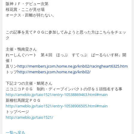
阪神ＪＦ・デビュー次第
桜花賞・ここが見せ場
オークス・距離が持たない。
この記事を見てＰＯＧに参加してみようと思った方はこちらをチェッ
ク
主催・鴨南蛮さん
れーしんぐハート 第４回 ほっぷ すてっぷ ぱーるらいす杯』開
催！
直リン
http://members.jcom.home.ne.jp/knb02/racingheart6325.htm
トップ
http://members.jcom.home.ne.jp/knb02/
下記２つの主催・鯛尾さん
ニコニコＰＯＧ 制約・ディープインパクトの仔を１頭指名する事
http://ameblo.jp/taio1521/entry-10538869463.html#main
新種牡馬限定ＰＯＧ
http://ameblo.jp/taio1521/entry-10538906505.html#main
トップページ
http://ameblo.jp/taio1521/
一覧へ戻る