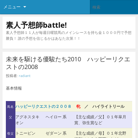
メニュー
素人予想師battle!
素人予想師１１人が毎週日曜競馬のメインレースを持ち金１０００円で予想
勝負！ 誰の予想を信じるかはあなた次第！！
未来を駆ける優駿たち2010 ハッピーリクエ
ストの2008
投稿者:
radiant
基本情報
ハッピーリクエストの２００８
牝
／ ハイライトリール
馬名
アグネスタキ
ヘイロー 系
【主な成績／父】０１年皐月
父
オン
賞、弥生賞など
トニービン
ゼダーン 系
【主な成績／母】０１年北野
母父