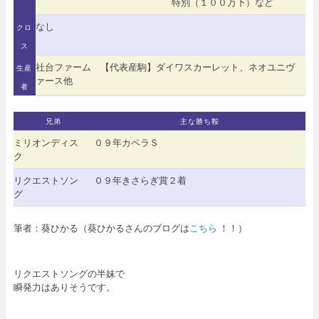
特別（１００万下）など
なし
クロ
ス
社台ファーム 【代表産駒】ダイワスカーレット、ネオユニヴ
生産
ァース他
者
兄弟
主な勝ち鞍
ミリオンディス
０９年カペラＳ
ク
リクエストソン
０９年きさらぎ賞２着
グ
筆者：葵ひかる（葵ひかるさんのブログは
こちら
！！）
リクエストソングの半妹で
瞬発力はありそうです。