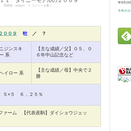
１１ タイニーモデルの２００９
年9月24
投稿者 :
radiant
コメントを書く
今年のセ
２００９
牡
／ ？
ニジンスキ
【主な成績／父】０５、０
ー 系
６年中山記念など
【主な成績／母】中央で２
ヘイロー 系
勝
 ５×５ ６．２５％
ファーム 【代表産駒】ダイショウジェッ