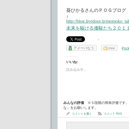
葵ひかるさんのＰＯＧブログ
↓
http://blog.livedoor.jp/momoko_t
未来を駆ける優駿たち２０１
アメーバなう
mixi
Pock
いいね:
読み込み中...
みんなの評価
※５段階の簡単評価です。
な」をお願いします。
コメントを書く
コメント RSS