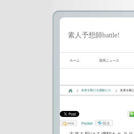
素人予想師battle!
ホーム
競馬ニュース
未来を駆ける優駿たち
未来を駆
mixi
続き
Pocket