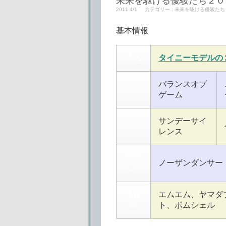
未来を駆ける優駿たち２０
2011 4/1
カテゴリー :
未来を駆ける優駿たち
基本情報
馬名
タイニーモデルの
バランスオブ
父
ゲーム
サンデーサイ
母父
レンス
クロ
ノーザンダンサー
ス
生産
エムエム、ヤマダ
者
ト、ボムシェル