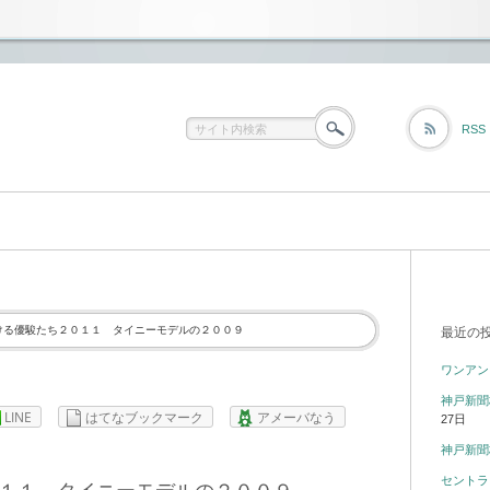
RSS
ける優駿たち２０１１ タイニーモデルの２００９
最近の
ワンアン
神戸新聞
LINE
はてなブックマーク
アメーバなう
27日
神戸新聞
セントラ