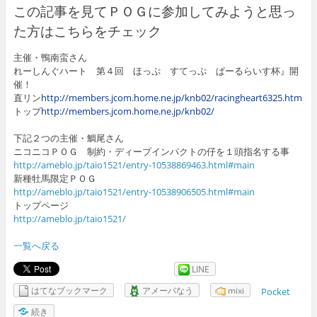
この記事を見てＰＯＧに参加してみようと思っ
た方はこちらをチェック
主催・鴨南蛮さん
れーしんぐハート 第４回 ほっぷ すてっぷ ぱーるらいす杯』開
催！
直リン
http://members.jcom.home.ne.jp/knb02/racingheart6325.htm
トップ
http://members.jcom.home.ne.jp/knb02/
下記２つの主催・鯛尾さん
ニコニコＰＯＧ 制約・ディープインパクトの仔を１頭指名する事
http://ameblo.jp/taio1521/entry-10538869463.html#main
新種牡馬限定ＰＯＧ
http://ameblo.jp/taio1521/entry-10538906505.html#main
トップページ
http://ameblo.jp/taio1521/
一覧へ戻る
LINE
はてなブックマーク
アメーバなう
mixi
Pocket
続き