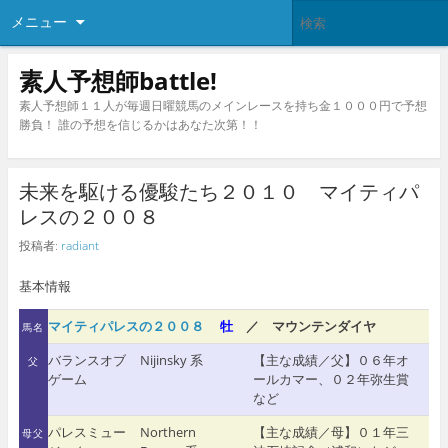
メニュー
素人予想師battle!
素人予想師１１人が毎週日曜競馬のメインレースを持ち金１０００円で予想
勝負！ 誰の予想を信じるかはあなた次第！！
未来を駆ける優駿たち２０１０ マイティパ
レスの２００８
投稿者:
radiant
基本情報
マイティパレスの２００８
牡
／ マウンテンダイヤ
馬名
バランスオブ
Nijinsky 系
【主な成績／父】０６年オ
父
ゲーム
ールカマー、０２年弥生賞
など
パレスミュー
Northern
【主な成績／母】０１年三
母父