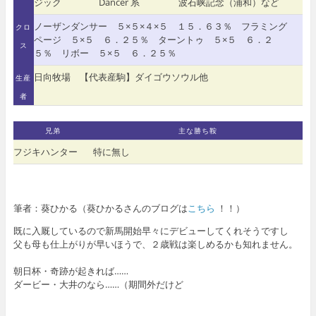
ジック
Dancer 系
波石峡記念（浦和）など
ノーザンダンサー ５×５×４×５ １５．６３％ フラミング
クロ
ページ ５×５ ６．２５％ ターントゥ ５×５ ６．２
ス
５％ リボー ５×５ ６．２５％
日向牧場 【代表産駒】ダイゴウソウル他
生産
者
兄弟
主な勝ち鞍
フジキハンター
特に無し
筆者：葵ひかる（葵ひかるさんのブログは
こちら
！！）
既に入厩しているので新馬開始早々にデビューしてくれそうですし
父も母も仕上がりが早いほうで
、２歳戦は楽しめるかも知れません。
朝日杯・奇跡が起きれば……
ダービー・大井のなら……（期間外だけど