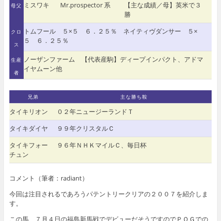
ミスワキ
Mr.prospector 系
【主な成績／母】英米で３
母父
勝
トムフール ５×５ ６．２５％ ネイティヴダンサー ５×
クロ
５ ６．２５％
ス
ノーザンファーム 【代表産駒】ディープインパクト、アドマ
生産
イヤムーン他
者
兄弟
主な勝ち鞍
タイキリオン
０２年ニュージーランドＴ
タイキダイヤ
９９年クリスタルＣ
タイキフォー
９６年ＮＨＫマイルＣ、毎日杯
チュン
コメント（筆者：radiant）
今回は注目されるであろうパテントリークリアの２００７を紹介しま
す。
この馬、７月４日の福島新馬戦でデビューだそうですのでＰＯＧでの