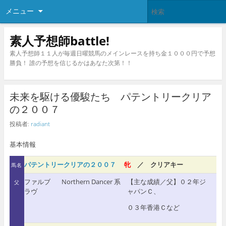
メニュー
素人予想師battle!
素人予想師１１人が毎週日曜競馬のメインレースを持ち金１０００円で予想
勝負！ 誰の予想を信じるかはあなた次第！！
未来を駆ける優駿たち パテントリークリア
の２００７
投稿者:
radiant
基本情報
パテントリークリアの２００７
牝
／ クリアキー
馬名
ファルブ
Northern Dancer 系
【主な成績／父】０２年ジ
父
ラヴ
ャパンＣ、
０３年香港Ｃなど