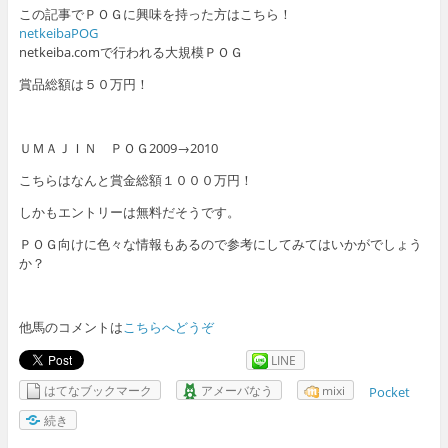
この記事でＰＯＧに興味を持った方はこちら！
netkeibaPOG
netkeiba.comで行われる大規模ＰＯＧ
賞品総額は５０万円！
ＵＭＡＪＩＮ ＰＯＧ2009→2010
こちらはなんと賞金総額１０００万円！
しかもエントリーは無料だそうです。
ＰＯＧ向けに色々な情報もあるので参考にしてみてはいかがでしょう
か？
他馬のコメントは
こちらへどうぞ
LINE
はてなブックマーク
アメーバなう
mixi
Pocket
続き