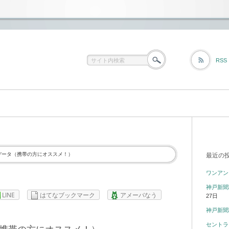
RSS
データ（携帯の方にオススメ！）
最近の
ワンアン
神戸新聞
LINE
はてなブックマーク
アメーバなう
27日
神戸新聞
セントラ