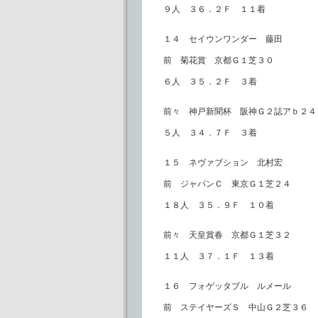
９人 ３６．２Ｆ １１着
１４ セイウンワンダー 藤田
前 菊花賞 京都Ｇ１芝３０
６人 ３５．２Ｆ ３着
前々 神戸新聞杯 阪神Ｇ２誌アｂ２４
５人 ３４．７Ｆ ３着
１５ ネヴァブション 北村宏
前 ジャパンＣ 東京Ｇ１芝２４
１８人 ３５．９Ｆ １０着
前々 天皇賞春 京都Ｇ１芝３２
１１人 ３７．１Ｆ １３着
１６ フォゲッタブル ルメール
前 ステイヤーズＳ 中山Ｇ２芝３６