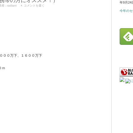
携帯の方にオススメ！）
年9月24
稿者 :
radiant
コメントを書く
今年のセ
０００万下、１６００万下
０ｍ