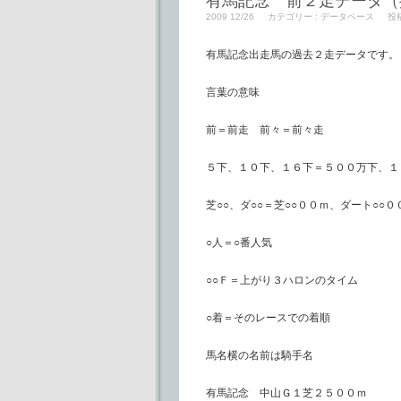
有馬記念 前２走データ（
2009 12/26
カテゴリー :
データベース
投
有馬記念出走馬の過去２走データです。
言葉の意味
前＝前走 前々＝前々走
５下、１０下、１６下＝５００万下、１
芝○○、ダ○○＝芝○○００ｍ、ダート○○０
○人＝○番人気
○○Ｆ＝上がり３ハロンのタイム
○着＝そのレースでの着順
馬名横の名前は騎手名
有馬記念 中山Ｇ１芝２５００ｍ