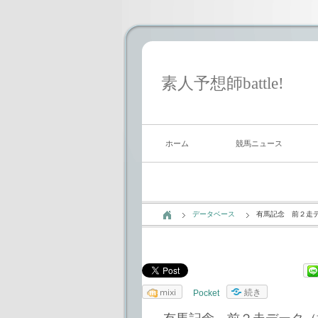
素人予想師battle!
ホーム
競馬ニュース
データベース
有馬記念 前２走
mixi
続き
Pocket