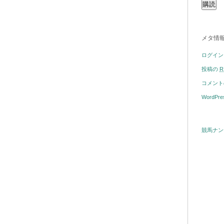
メタ情
ログイン
投稿の
R
コメン
WordPre
競馬ナン