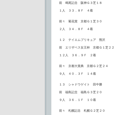
前 鳴尾記念 阪神Ｇ３芝１８
１人 ３３．８Ｆ ４着
前々 菊花賞 京都Ｇ１芝３０
２人 ３４．８Ｆ ４着
１２ テイエムプリキュア 熊沢
前 エリザベス女王杯 京都Ｇ１芝２２
１２人 ３６．９Ｆ ２着
前々 京都大賞典 京都Ｇ２芝２４
９人 ４０．３Ｆ １４着
１３ シャドウゲイト 田中勝
前 福島記念 福島Ｇ３芝２０
９人 ３６．１Ｆ １０着
前々 札幌記念 札幌Ｇ２芝２０