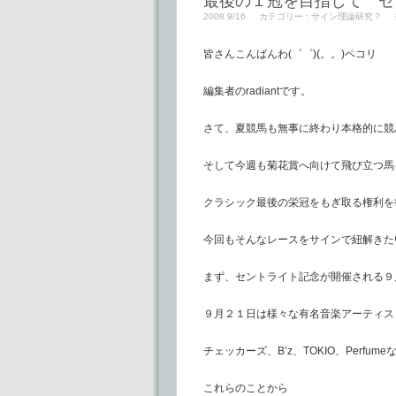
最後の１冠を目指して セ
2008 9/16
カテゴリー :
サイン理論研究？
皆さんこんばんわ(゜゜)(。。)ペコリ
編集者のradiantです。
さて、夏競馬も無事に終わり本格的に競
そして今週も菊花賞へ向けて飛び立つ馬
クラシック最後の栄冠をもぎ取る権利を
今回もそんなレースをサインで紐解きた
まず、セントライト記念が開催される９
９月２１日は様々な有名音楽アーティス
チェッカーズ、B’z、TOKIO、Perf
これらのことから