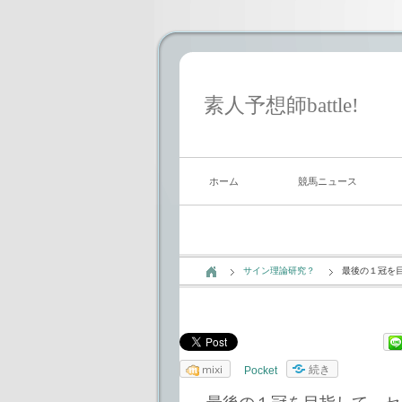
素人予想師battle!
ホーム
競馬ニュース
サイン理論研究？
最後の１冠を
mixi
続き
Pocket