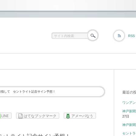
RSS
目指して セントライト記念サイン予想！
最近の
ワンアン
神戸新聞
LINE
はてなブックマーク
アメーバなう
27日
神戸新聞
セントラ