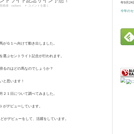
ントライト記念サイン予想！
年9月24
投稿者 :
radiant
コメントを書く
今年のセ
馬がＧ１へ向けて動き出しました。
を選ぶセントライト記念が行われます。
得るのはどの馬なのでしょうか？
いと思います！
月２１日について調べてみました。
トがデビューしています。
umeなどがデビューをして、活躍をしています。