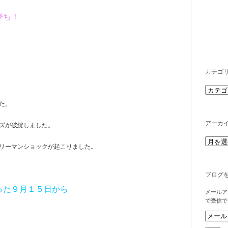
撃ち！
カテゴ
た。
アーカ
ズが破綻しました。
リーマンショックが起こりました。
ブログ
った９月１５日から
メールア
で受信で