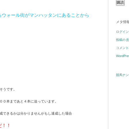
るウォール街がマンハッタンにあることから
メタ情
ログイン
投稿の
R
コメン
WordPre
競馬ナン
そうです。
００本まであと４本に迫っています。
成できるかは分かりませんがもし達成した場合
だ！！