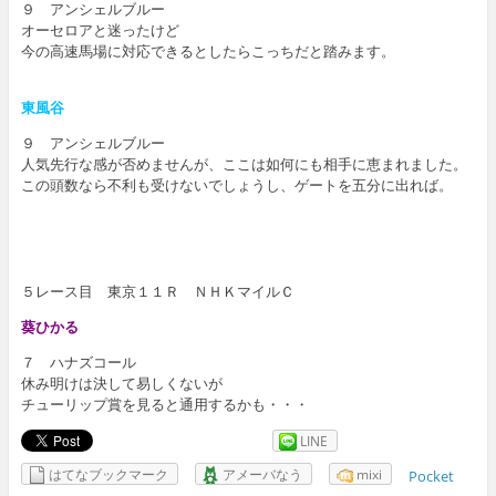
９ アンシェルブルー
オーセロアと迷ったけど
今の高速馬場に対応できるとしたらこっちだと踏みます。
東風谷
９ アンシェルブルー
人気先行な感が否めませんが、ここは如何にも相手に恵まれました。
この頭数なら不利も受けないでしょうし、ゲートを五分に出れば。
５レース目 東京１１Ｒ ＮＨＫマイルＣ
葵ひかる
７ ハナズコール
休み明けは決して易しくないが
チューリップ賞を見ると通用するかも・・・
LINE
はてなブックマーク
アメーバなう
mixi
Pocket