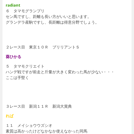
radiant
６ タマモグランプリ
セン馬ですし、距離も長い方がいいと思います。
グランデラ産駒ですし、長距離は得意分野でしょう。
２レース目 東京１０Ｒ ブリリアントＳ
葵ひかる
５ タマモクリエイト
ハンデ戦ですが前走と斤量が大きく変わった馬が少ない・・・
ここは手堅く
３レース目 新潟１１Ｒ 新潟大賞典
れば
１１ メイショウウズシオ
素質は高かったけどなかなか使えなかった同馬