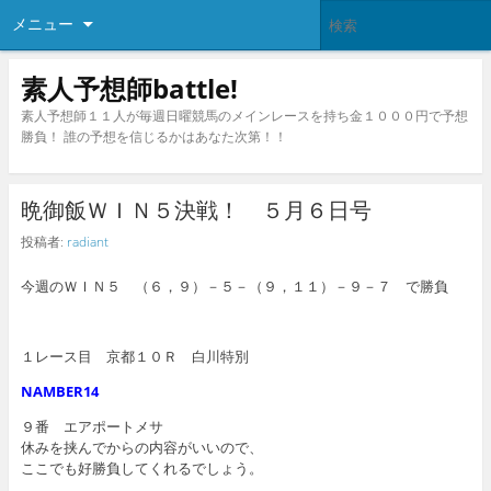
メニュー
素人予想師battle!
素人予想師１１人が毎週日曜競馬のメインレースを持ち金１０００円で予想
勝負！ 誰の予想を信じるかはあなた次第！！
晩御飯ＷＩＮ５決戦！ ５月６日号
投稿者:
radiant
今週のＷＩＮ５ （６，９）－５－（９，１１）－９－７ で勝負
１レース目 京都１０Ｒ 白川特別
NAMBER14
９番 エアポートメサ
休みを挟んでからの内容がいいので、
ここでも好勝負してくれるでしょう。