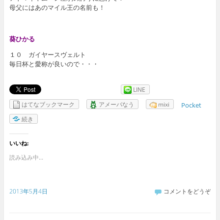
母父にはあのマイル王の名前も！
葵ひかる
１０ ガイヤースヴェルト
毎日杯と愛称が良いので・・・
LINE
はてなブックマーク
アメーバなう
mixi
Pocket
続き
いいね:
読み込み中...
2013年5月4日
コメントをどうぞ