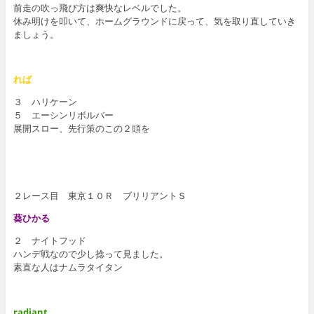
前走の吹っ飛び方は爽快なレベルでした。
休み明けを叩いて、ホームグラウンドに戻って、気を取り直していき
ましょう。
れば
３ ハリケーン
５ エーシンリボルバー
展開スロー、先行策のこの２頭を
２レース目 東京１０Ｒ ブリリアントＳ
葵ひかる
２ ナイトフッド
ハンデ戦なので少し捻って見ました。
素直な人はナムラタイタン
radiant