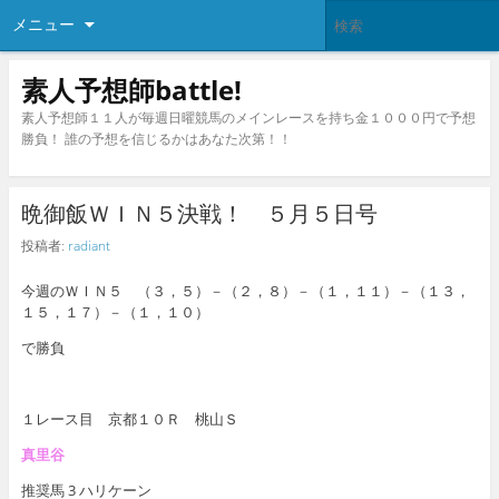
メニュー
素人予想師battle!
素人予想師１１人が毎週日曜競馬のメインレースを持ち金１０００円で予想
勝負！ 誰の予想を信じるかはあなた次第！！
晩御飯ＷＩＮ５決戦！ ５月５日号
投稿者:
radiant
今週のＷＩＮ５ （３，５）－（２，８）－（１，１１）－（１３，
１５，１７）－（１，１０）
で勝負
１レース目 京都１０Ｒ 桃山Ｓ
真里谷
推奨馬 3 ハリケーン