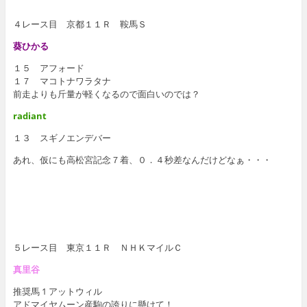
４レース目 京都１１Ｒ 鞍馬Ｓ
葵ひかる
１５ アフォード
１７ マコトナワラタナ
前走よりも斤量が軽くなるので面白いのでは？
radiant
１３ スギノエンデバー
あれ、仮にも高松宮記念７着、０．４秒差なんだけどなぁ・・・
５レース目 東京１１Ｒ ＮＨＫマイルＣ
真里谷
推奨馬 1 アットウィル
アドマイヤムーン産駒の誇りに懸けて！