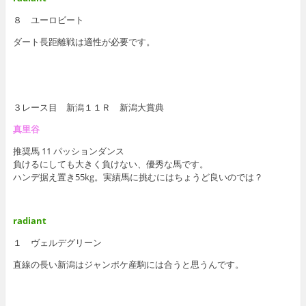
８ ユーロビート
ダート長距離戦は適性が必要です。
３レース目 新潟１１Ｒ 新潟大賞典
真里谷
推奨馬 11 パッションダンス
負けるにしても大きく負けない、優秀な馬です。
ハンデ据え置き55kg。実績馬に挑むにはちょうど良いのでは？
radiant
１ ヴェルデグリーン
直線の長い新潟はジャンポケ産駒には合うと思うんです。