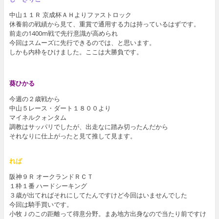
中山１１Ｒ 京成杯ＡＨよりファストロック
休養前の戦績から見て、重賞で通用する力は持っているはずです。
前走の1400m戦で先行意識が高められ
今回はスムーズに先行できるのでは、と思います。
しかも内枠をひけました。ここは大勝負です。
葵ひかる
今週の２歳戦から
中山５レース・ダート１８００より
マイネルクォンタム
調教はサッパリでしたが、出走なに踏み切ったんだから
それなりに仕上がったと見て推して見ます。
れば
阪神９Ｒ オークランドＲＣＴ
１枠１番 ハードシーキング
３歳が出てればそれにしてたんですけど今回はいませんでした
今回は騎手買いです。
小牧Ｊのこの距離って得意分野。まあ地方出身なので当たり前ですけ