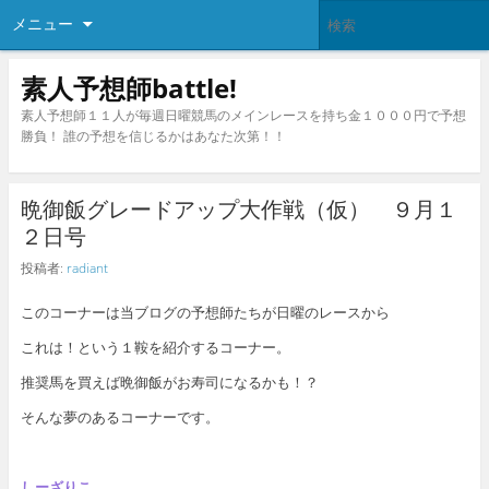
メニュー
素人予想師battle!
素人予想師１１人が毎週日曜競馬のメインレースを持ち金１０００円で予想
勝負！ 誰の予想を信じるかはあなた次第！！
晩御飯グレードアップ大作戦（仮） ９月１
２日号
投稿者:
radiant
このコーナーは当ブログの予想師たちが日曜のレースから
これは！という１鞍を紹介するコーナー。
推奨馬を買えば晩御飯がお寿司になるかも！？
そんな夢のあるコーナーです。
しーざりこ