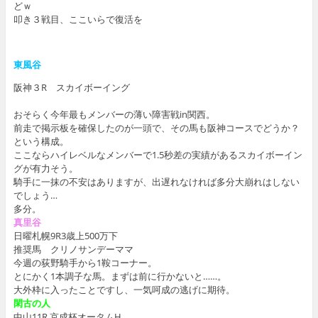
どｗ
叩き３戦目、ここいらで復活を
東風谷
阪神３R スカイボーイング
おそらく今年最もメンバーの薄い障害戦in関西。
前走で掲示板を確保したのが一頭で、その馬も阪神コースでどうか？
という構成。
ここならハイレベルなメンバーで1.5秒差の実績があるスカイボーイン
グが有力そう。
騎手に一抹の不安はありますが、出遅れなければ多分大崩れはしない
でしょう…
多分。
真里谷
日曜札幌9R3歳上500万下
推奨馬 クリノサンデーママ
今週の荻野騎手から1鞍コーナー。
とにかく1本調子な馬。まずは前に行かないと……。
大外枠に入ったことですし、一気呵成の逃げに期待。
閑古の人
中山11R 京成杯オータムH