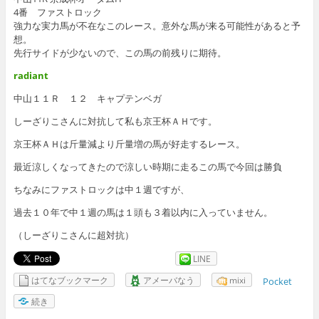
4番 ファストロック
強力な実力馬が不在なこのレース。意外な馬が来る可能性があると予
想。
先行サイドが少ないので、この馬の前残りに期待。
radiant
中山１１Ｒ １２ キャプテンベガ
しーざりこさんに対抗して私も京王杯ＡＨです。
京王杯ＡＨは斤量減より斤量増の馬が好走するレース。
最近涼しくなってきたので涼しい時期に走るこの馬で今回は勝負
ちなみにファストロックは中１週ですが、
過去１０年で中１週の馬は１頭も３着以内に入っていません。
（しーざりこさんに超対抗）
LINE
はてなブックマーク
アメーバなう
mixi
Pocket
続き