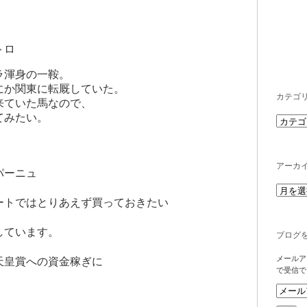
トロ
ラ渾身の一鞍。
にか関東に転厩していた。
カテゴ
来ていた馬なので、
てみたい。
アーカ
パーニュ
ートではとりあえず買っておきたい
しています。
ブログ
メールア
天皇賞への資金稼ぎに
で受信で