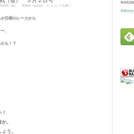
戦（仮） ５月２日号
年9月24
大作戦（仮）
投稿者 :
radiant
コメントを書く
今年のセ
ちが日曜のレースから
ナー。
るかも！？
い！
確か。
しょう。