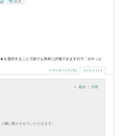
続き
et
★を選択することで誰でも簡単に評価できますので「ポチっと
トラックバック ( 0 )
コメント ( 1 )
返信
引用
コメ欄に書かさせていただきます。
」