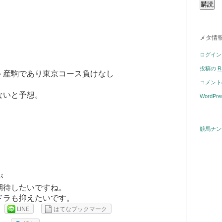
メタ情
ログイン
投稿の
R
ト産駒であり東京コース負けなし
コメン
ないと予想。
WordPre
競馬ナン
が
期待したいですね。
ドラも抑えたいです。
LINE
はてなブックマーク