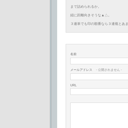
まで詰められるか。
紐に距離向きそうな▲△。
３連単でも印の順番なら３連複とあ
名前
メールアドレス
- 公開されません -
URL