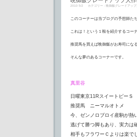
晩御飯グレードアップ大作
2010 5/2
カテゴリー :
晩御飯グレードアップ
このコーナーは当ブログの予想師た
これは！という１鞍を紹介するコー
推奨馬を買えば晩御飯がお寿司にな
そんな夢のあるコーナーです。
真里谷
日曜東京11RスイートピーＳ
推奨馬 ニーマルオトメ
今、ゼンノロブロイ産駒が熱
逃げて勝つ脚もあり、実力は
相手もフラワーＣよりは楽で