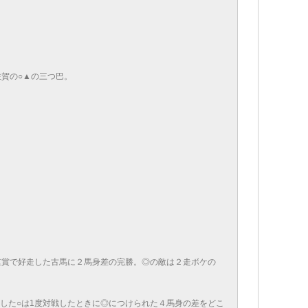
佐賀の○▲の三つ巴。
重賞で好走した古馬に２馬身差の完勝。◎の敵は２走ボケの
した○は1度対戦したときに◎につけられた４馬身の差をどこ