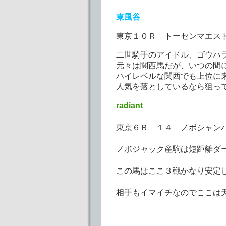
東風谷
東京１０Ｒ トーセンマエス
二世騎手のアイドル、ゴウハ
元々は関西馬だが、いつの間
ハイレベルな関西でも上位に
人気を落としているなら狙っ
radiant
東京６Ｒ １４ ノボシャン
ノボジャック産駒は短距離ダ
この馬はここ３戦かなり安定
相手もイマイチなのでここは