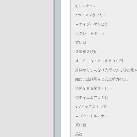
◎クンチャン
○ホーマンラブリー
▲エイブルマリヒサ
△グレートホーラー
買い目
３連複２頭軸
４－９－３・８ 各５００円
外枠からすんなり先行できる◎と元Ａ
紐には逃げ馬▲と安定勢力の△。
荒尾９Ｒ荒尾ダービー
◎テイエムアコガレ
○ダイヤアストレア
▲ゴールドルミナス
買い目
馬複