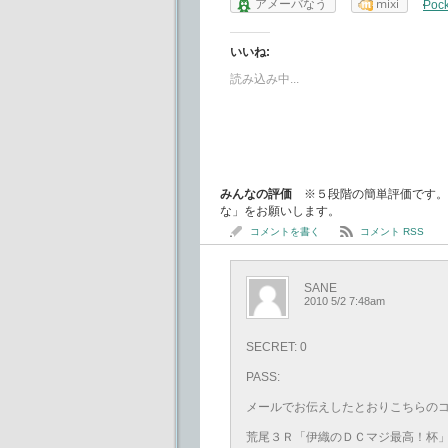
アメーバなう
mixi
Pock
いいね:
読み込み中...
みんなの評価
※５段階の簡単評価です。
な」をお願いします。
コメントを書く
コメント RSS
SANE
2010 5/2 7:48am
SECRET: 0
PASS:
メールでお伝えしたとおりこちらの
荒尾３Ｒ「伊織のＤＣマジ最高！杯