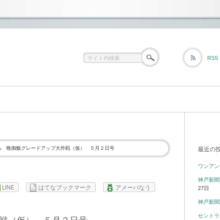
RSS
晩御飯グレードアップ大作戦（仮） ５月２日号
最近の
ワンアン
神戸新聞
LINE
はてなブックマーク
アメーバなう
27日
神戸新聞
セントラ