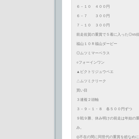
６－１０ ４００円
６－７ ３００円
７－１０ ３００円
前走佐賀の重賞で５着に入った◎vs
福山１０Ｒ福山ダービー
◎ムツミマーベラス
○フォーインワン
▲ビクトリジュウベエ
△ムツミクリーク
買い目
３連複２頭軸
３－９－１・８ 各５００円ずつ
９戦９勝、休み明けの前走は年始の
み。
◎不在の間に同世代の重賞を総なめに