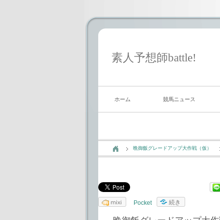
素人予想師battle!
ホーム
競馬ニュース
晩御飯グレードアップ大作戦（仮）
mixi
続き
Pocket