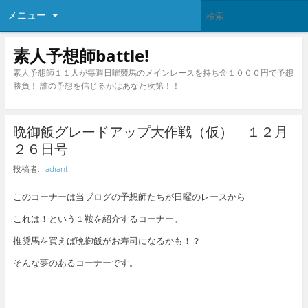
メニュー
素人予想師battle!
素人予想師１１人が毎週日曜競馬のメインレースを持ち金１０００円で予想
勝負！ 誰の予想を信じるかはあなた次第！！
晩御飯グレードアップ大作戦（仮） １２月
２６日号
投稿者:
radiant
このコーナーは当ブログの予想師たちが日曜のレースから
これは！という１鞍を紹介するコーナー。
推奨馬を買えば晩御飯がお寿司になるかも！？
そんな夢のあるコーナーです。