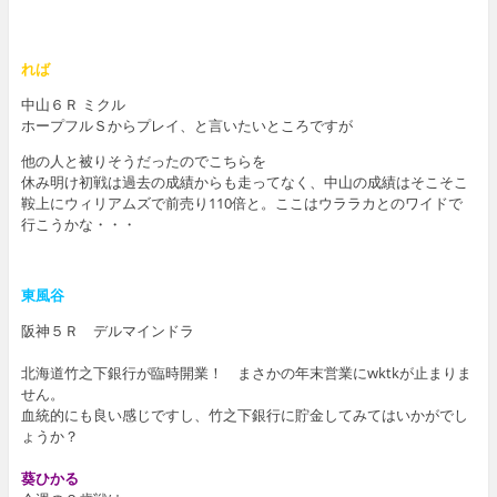
れば
中山６Ｒ ミクル
ホープフルＳからプレイ、と言いたいところですが
他の人と被りそうだったのでこちらを
休み明け初戦は過去の成績からも走ってなく、中山の成績はそこそこ
鞍上にウィリアムズで前売り110倍と。ここはウララカとのワイドで
行こうかな・・・
東風谷
阪神５Ｒ デルマインドラ
北海道竹之下銀行が臨時開業！ まさかの年末営業にwktkが止まりま
せん。
血統的にも良い感じですし、竹之下銀行に貯金してみてはいかがでし
ょうか？
葵ひかる