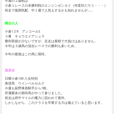
今週の２歳戦は
小倉１レースの未勝利戦のエンジンゼンカイ（何度目だろう・・・）
前走で復調気配、中１週で人気もするかも知れませんが……
閑古の人
小倉1２R アンコールS
３番 キョウエイアシュラ
勝利実績が少ないですが、近走は着順で大負けはありません。
今年は３歳馬の混合レースでの勝利も多いため、
今年の最後はこの馬に期待。
真里谷
日曜小倉10R 八女特別
推奨馬 ウインベルセルク
今週も荻野琢真騎手から1鞍。
所属厩舎の期待馬がやって参りました。
前走は府中マイルの魔力に囚われて着外。
しかしながら、このクラスを卒業する力は備えていると思います。