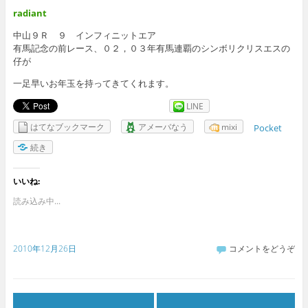
radiant
中山９Ｒ ９ インフィニットエア
有馬記念の前レース、０２，０３年有馬連覇のシンボリクリスエスの
仔が
一足早いお年玉を持ってきてくれます。
LINE
はてなブックマーク
アメーバなう
mixi
Pocket
続き
いいね:
読み込み中...
2010年12月26日
コメントをどうぞ