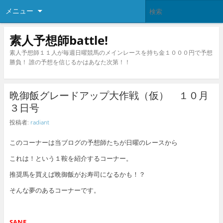
メニュー
素人予想師battle!
素人予想師１１人が毎週日曜競馬のメインレースを持ち金１０００円で予想
勝負！ 誰の予想を信じるかはあなた次第！！
晩御飯グレードアップ大作戦（仮） １０月
３日号
投稿者:
radiant
このコーナーは当ブログの予想師たちが日曜のレースから
これは！という１鞍を紹介するコーナー。
推奨馬を買えば晩御飯がお寿司になるかも！？
そんな夢のあるコーナーです。
SANE