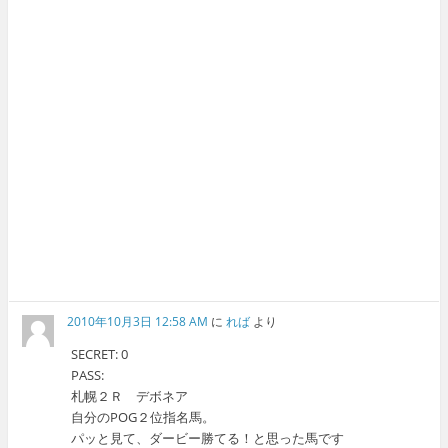
2010年10月3日 12:58 AM
に
れば
より
SECRET: 0
PASS:
札幌２Ｒ デボネア
自分のPOG２位指名馬。
パッと見て、ダービー勝てる！と思った馬です