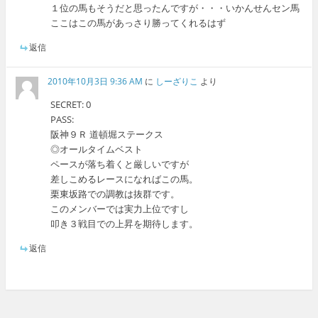
１位の馬もそうだと思ったんですが・・・いかんせんセン馬
ここはこの馬があっさり勝ってくれるはず
返信
2010年10月3日 9:36 AM
に
しーざりこ
より
SECRET: 0
PASS:
阪神９Ｒ 道頓堀ステークス
◎オールタイムベスト
ペースが落ち着くと厳しいですが
差しこめるレースになればこの馬。
栗東坂路での調教は抜群です。
このメンバーでは実力上位ですし
叩き３戦目での上昇を期待します。
返信