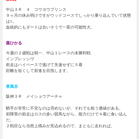
中山３Ｒ ４ コウヨウプリンス
９ヶ月の休み明けですがウッドコースでしっかり乗り込んでいて状態
は○。
血統的にもダートは合いそうで一変の可能性大。
葵ひかる
今週の２歳戦は朝一、中山１レースの未勝利戦
インプレッシヴ
前走はハイペースで逃げて失速せずに５着
距離を短くして前進を目指します。
東風谷
阪神３Ｒ メイショウアーチャ
騎手が非常に不安なのは否めないが、それでも狙う価値がある。
初障害の前走はロスの多い競馬ながら、能力だけで４着に食い込ん
だ。
２戦目なら当然上積みが見込めるので、まともに走れれば。