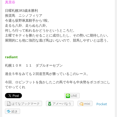
真里谷
日曜札幌3R3歳未勝利
推奨馬 ニシノフィリア
今週も荻野琢真騎手から1鞍。
走るも八卦、走らぬも八卦。
何しろ行って粘れるかどうかというところだ。
土曜でキティを勝たせることに成功したし、その勢いに期待したい。
展開的にも他に強烈な逃げ馬はいないので、競馬しやすいとは思う。
radiant
札幌１０Ｒ １１ ダブルオーセブン
過去５年をみても２回道営馬が勝っているこのレース。
今回、ロビンフットを負かしたこの馬で今年も中央勢をボコボコにし
てやってくれ
LINE
はてなブックマーク
アメーバなう
mixi
Pocket
続き