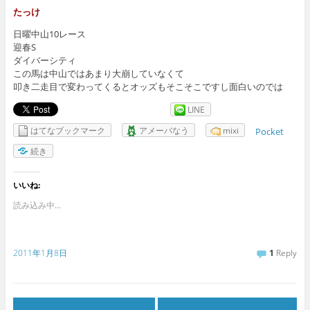
たっけ
日曜中山10レース
迎春S
ダイバーシティ
この馬は中山ではあまり大崩していなくて
叩き二走目で変わってくるとオッズもそこそこですし面白いのでは
LINE
はてなブックマーク
アメーバなう
mixi
Pocket
続き
いいね:
読み込み中...
2011年1月8日
1
Reply