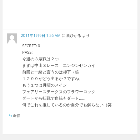
2011年1月9日 1:26 AM
に
葵ひかる
より
SECRET: 0
PASS:
今週の３歳戦は２つ
まずは中山３レース エンジンゼンカイ
前回と一緒と言うのは却下（笑
１２００がどう出るか？ですね。
もう１つは月曜のメイン
フェアリーステークスのフラワーロック
ダートから転戦で血統もダート……
何でこれを推しているのか自分でも解らない（笑
返信