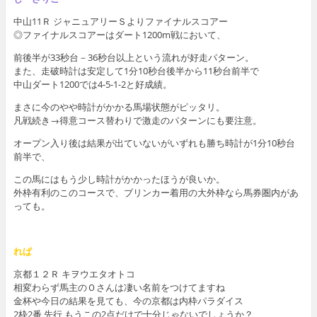
中山11Ｒ ジャニュアリーＳよりファイナルスコアー
◎ファイナルスコアーはダート1200m戦において、
前後半が33秒台－36秒台以上という流れが好走パターン。
また、走破時計は安定して1分10秒台後半から11秒台前半で
中山ダート1200では4-5-1-2と好成績。
まさに今のやや時計がかかる馬場状態がピッタリ。
凡戦続き→得意コース替わりで激走のパターンにも要注意。
オープン入り後は結果が出ていないがいずれも勝ち時計が1分10秒台
前半で、
この馬にはもう少し時計がかかったほうが良いか。
外枠有利のこのコースで、ブリンカー着用の大外枠なら馬券圏内があ
っても。
れば
京都１２Ｒ キヲウエタオトコ
相変わらず馬主のＯさんは凄い名前をつけてますね
金杯や今日の結果を見ても、今の京都は内枠パラダイス
2枠2番 先行 もうこの2点だけで十分じゃないでしょうか？