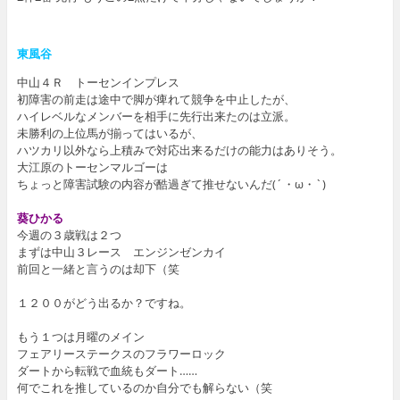
東風谷
中山４Ｒ トーセンインプレス
初障害の前走は途中で脚が痺れて競争を中止したが、
ハイレベルなメンバーを相手に先行出来たのは立派。
未勝利の上位馬が揃ってはいるが、
ハツカリ以外なら上積みで対応出来るだけの能力はありそう。
大江原のトーセンマルゴーは
ちょっと障害試験の内容が酷過ぎて推せないんだ(´・ω・`)
葵ひかる
今週の３歳戦は２つ
まずは中山３レース エンジンゼンカイ
前回と一緒と言うのは却下（笑
１２００がどう出るか？ですね。
もう１つは月曜のメイン
フェアリーステークスのフラワーロック
ダートから転戦で血統もダート……
何でこれを推しているのか自分でも解らない（笑