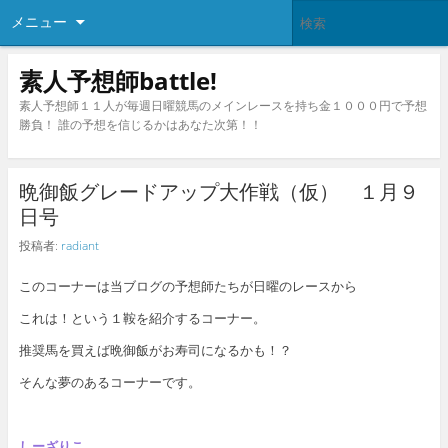
メニュー
素人予想師battle!
素人予想師１１人が毎週日曜競馬のメインレースを持ち金１０００円で予想
勝負！ 誰の予想を信じるかはあなた次第！！
晩御飯グレードアップ大作戦（仮） １月９
日号
投稿者:
radiant
このコーナーは当ブログの予想師たちが日曜のレースから
これは！という１鞍を紹介するコーナー。
推奨馬を買えば晩御飯がお寿司になるかも！？
そんな夢のあるコーナーです。
しーざりこ