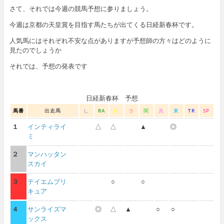
さて、それでは今週の競馬予想に参りましょう。
今週は京都の天皇賞を目指す馬たちが出てくる日経新春杯です。
人気馬にはそれぞれ不安な点がありますが予想師の方々はどのように
見たのでしょうか
それでは、予想の発表です
日経新春杯 予想
馬番
出走馬
し
RA
れ
ヨ
閑
真
東
TR
SP
１
インティライ
△
△
▲
◎
ミ
２
マンハッタン
スカイ
３
テイエムプリ
○
○
キュア
４
サンライズマ
◎
△
▲
○
○
ックス