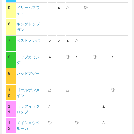
５
ドリームフラ
▲
△
◎
イト
６
キングトップ
ガン
７
ベストメンバ
○
○
▲
△
ー
８
トップカミン
▲
◎
○
◎
○
グ
９
レッドアゲー
ト
１
ゴールデンメ
△
△
◎
０
イン
１
セラフィック
△
▲
１
ロンプ
１
メイショウベ
◎
◎
△
２
ルーガ