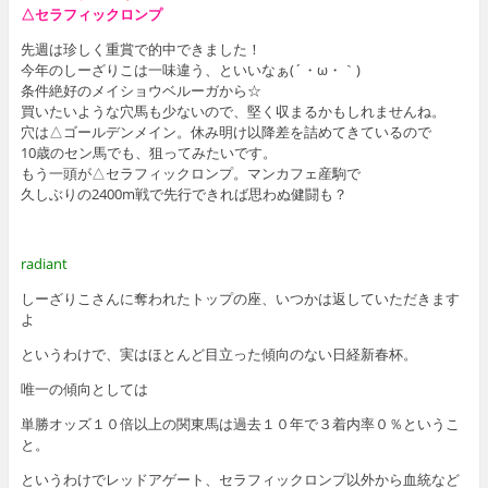
△セラフィックロンプ
先週は珍しく重賞で的中できました！
今年のしーざりこは一味違う、といいなぁ(´・ω・｀)
条件絶好のメイショウベルーガから☆
買いたいような穴馬も少ないので、堅く収まるかもしれませんね。
穴は△ゴールデンメイン。休み明け以降差を詰めてきているので
10歳のセン馬でも、狙ってみたいです。
もう一頭が△セラフィックロンプ。マンカフェ産駒で
久しぶりの2400m戦で先行できれば思わぬ健闘も？
radiant
しーざりこさんに奪われたトップの座、いつかは返していただきます
よ
というわけで、実はほとんど目立った傾向のない日経新春杯。
唯一の傾向としては
単勝オッズ１０倍以上の関東馬は過去１０年で３着内率０％というこ
と。
というわけでレッドアゲート、セラフィックロンプ以外から血統など