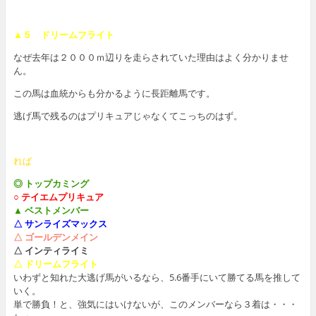
▲５ ドリームフライト
なぜ去年は２０００ｍ辺りを走らされていた理由はよく分かりませ
ん。
この馬は血統からも分かるように長距離馬です。
逃げ馬で残るのはプリキュアじゃなくてこっちのはず。
れば
◎ トップカミング
○ テイエムプリキュア
▲ ベストメンバー
△ サンライズマックス
△ ゴールデンメイン
△ インティライミ
△ ドリームフライト
いわずと知れた大逃げ馬がいるなら、5.6番手にいて勝てる馬を推して
いく。
単で勝負！と、強気にはいけないが、このメンバーなら３着は・・・