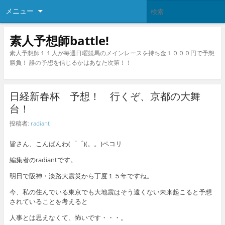
メニュー
素人予想師battle!
素人予想師１１人が毎週日曜競馬のメインレースを持ち金１０００円で予想
勝負！ 誰の予想を信じるかはあなた次第！！
日経新春杯 予想！ 行くぞ、京都の大舞
台！
投稿者:
radiant
皆さん、こんばんわ(゜゜)(。。)ペコリ
編集者のradiantです。
明日で阪神・淡路大震災から丁度１５年ですね。
今、私の住んでいる東京でも大地震はそう遠くない未来起こると予想
されていることを考えると
人事とは思えなくて、怖いです・・・。