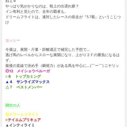
ねぇｗ
やっぱり気がかりなのは、鞍上の出遅れ癖？
イン有利と見たので、去年の覇者も。
ドリームフライトは、連対したレースの前走が『5.7着』というこじつ
け
ヨッシー
今週は、展開・斤量・距離適正で補完した予想で…
逃げ馬のレベルからスローな展開になり、上がり２Ｆの勝負になるは
ず。
最後の直線で決め手（瞬発力）がある馬を中心に… (￣ー￣) ニヤリッ
◎12 メイショウベルーガ
○８ トップカミング
▲４ サンライズマックス
△７ ベストメンバー
閑古の人
◎ドリームフライト
○テイエムプリキュア
▲インティライミ