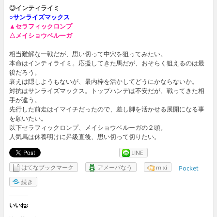
◎インティライミ
○サンライズマックス
▲セラフィックロンプ
△メイショウベルーガ
相当難解な一戦だが、思い切って中穴を狙ってみたい。
本命はインティライミ。応援してきた馬だが、おそらく狙えるのは最
後だろう。
衰えは隠しようもないが、最内枠を活かしてどうにかならないか。
対抗はサンライズマックス。トップハンデは不安だが、戦ってきた相
手が違う。
先行した前走はイマイチだったので、差し脚を活かせる展開になる事
を願いたい。
以下セラフィックロンプ、メイショウベルーガの２頭。
人気馬は休養明けに昇級直後、思い切って切りたい。
LINE
はてなブックマーク
アメーバなう
mixi
Pocket
続き
いいね: