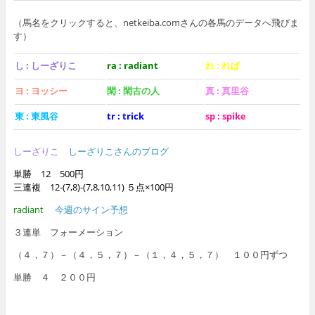
（馬名をクリックすると、netkeiba.comさんの各馬のデータへ飛びま
す）
し : しーざりこ
ra : radiant
れ : れば
ヨ : ヨッシー
閑 : 閑古の人
真 : 真里谷
東 : 東風谷
tr : trick
sp : spike
しーざりこ
しーざりこさんのブログ
単勝 12 500円
三連複 12-(7,8)-(7,8,10,11) ５点×100円
radiant
今週のサイン予想
３連単 フォーメーション
（４，７）－（４，５，７）－（１，４，５，７） １００円ずつ
単勝 ４ ２００円