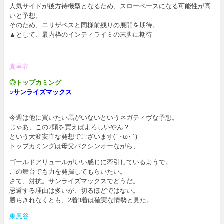
人気サイドが後方待機型となるため、スローペースになる可能性が高
いと予想。
そのため、エリザベスと同様前残りの展開を期待。
▲として、最内枠のインティライミの末脚に期待
真里谷
◎トップカミング
○サンライズマックス
今週は他に買いたい馬がいないというネガティヴな予想。
じゃあ、この2頭を買えばよろしいやん？
という大変安直な発想でございます(´･ω･`)
トップカミングは母父バクシンオーながら、
ゴールドアリュールがいい感じに牽引しているようで。
この舞台でも力を発揮してもらいたい。
さて、対抗。サンライズマックスでどうだ。
忌避する理由は多いが、切るほどではない。
勝ちきれなくとも、2着3着は確実な情勢と見た。
東風谷