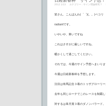
日経新春杯 サイン予想！
2012 1/13
カテゴリー :
サイン理論研究？
皆さん、こんばんわ(゜゜)(。。)ペコリ
radiantです。
いやいや、寒いですね
これはさすがに厳しいですね。
暖かくして過ごしてください。
それでは、今週のサイン予想へまいりま
今週は日経新春杯を予想します。
注目は有馬記念３着のトゥザグローリー
去年も同じローテでこのレースを制覇し
対するは皐月賞３着のダノンバラード。