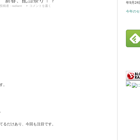
 新春、配当祭り！？
年9月24
投稿者 :
radiant
コメントを書く
今年のセ
す。
。
てるだけあり、今回も注目です。