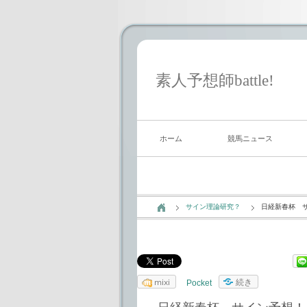
素人予想師battle!
ホーム
競馬ニュース
サイン理論研究？
日経新春杯 
mixi
続き
Pocket