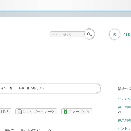
RSS
サイン予想！ 新春、配当祭り！？
最近の
ワンアン
神戸新聞
LINE
はてなブックマーク
アメーバなう
27日
神戸新聞
セントラ