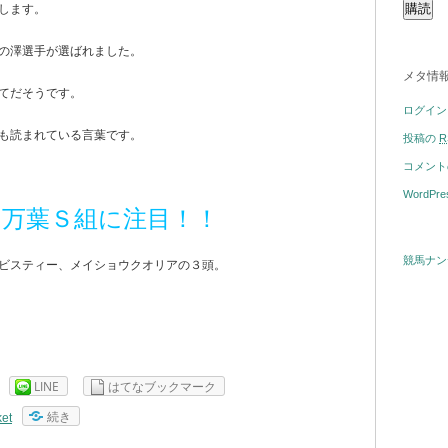
します。
の澤選手が選ばれました。
メタ情
てだそうです。
ログイン
も読まれている言葉です。
投稿の
R
コメン
WordPre
→万葉Ｓ組に注目！！
競馬ナン
ビスティー、メイショウクオリアの３頭。
LINE
はてなブックマーク
続き
et