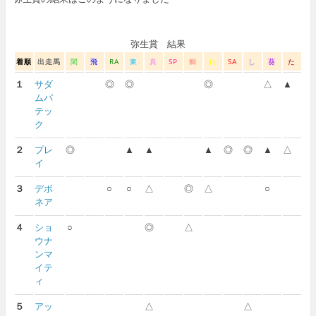
弥生賞 結果
着順
出走馬
閑
飛
RA
東
真
SP
鯛
れ
SA
し
葵
た
１
サダ
◎
◎
◎
△
▲
ムパ
テッ
ク
２
プレ
◎
▲
▲
▲
◎
◎
▲
△
イ
３
デボ
○
○
△
◎
△
○
ネア
４
ショ
○
◎
△
ウナ
ンマ
イテ
ィ
５
アッ
△
△