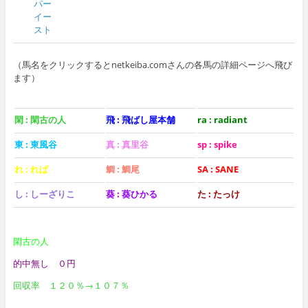
パー
イー
スト
（馬名をクリックするとnetkeiba.comさんの各馬の詳細ページへ飛び
ます）
閑 : 閑古の人
飛 : 飛ばし屋本舗
ra : radiant
東 : 東風谷
真 : 真里谷
sp : spike
れ : れば
鯛 : 鯛尾
SA : SANE
し : しーざりこ
葵 : 葵ひかる
た : たっけ
閑古の人
的中無し ０円
回収率 １２０％→１０７％