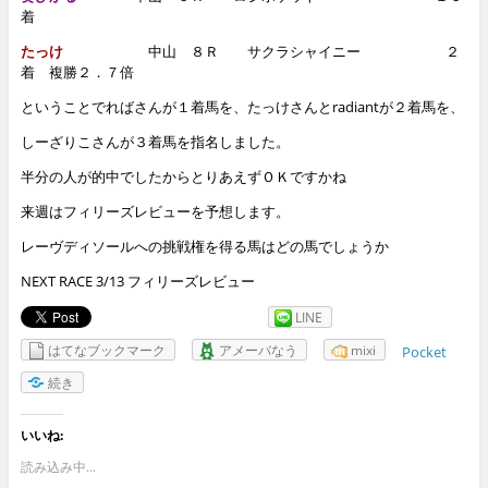
着
たっけ
中山 ８Ｒ
サクラシャイニー ２
着
複勝２．７倍
ということでればさんが１着馬を、たっけさんとradiantが２着馬を、
しーざりこさんが３着馬を指名しました。
半分の人が的中でしたからとりあえずＯＫですかね
来週はフィリーズレビューを予想します。
レーヴディソールへの挑戦権を得る馬はどの馬でしょうか
NEXT RACE 3/13 フィリーズレビュー
LINE
はてなブックマーク
アメーバなう
mixi
Pocket
続き
いいね:
読み込み中...