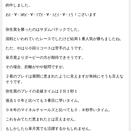
的中しました。
お(・∀・)め(・∀・)で(・∀・)と(・∀・)う！ございます
弥生賞を勝ったのはサダムパテックでした。
混戦といわれていたレースでしたけど結局１番人気が勝ちましたね。
ただ、やはり小回りコースは苦手のようです。
皐月賞よりダービーの方が期待できそうです。
その場合、距離がやや疑問ですが。
２着のプレイは展開に恵まれたように見えますが単純にそうも言えな
そうです。
弥生賞のプレイの走破タイムは２分１秒１
過去１０年と比べても３番目に早いタイム。
０８年のマイネルチャールズと比べても０．８秒早いタイム。
これをみてただ恵まれたとは言えません。
もしかしたら皐月賞でも活躍するかもしれません。