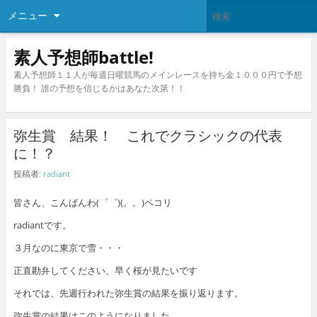
メニュー
素人予想師battle!
素人予想師１１人が毎週日曜競馬のメインレースを持ち金１０００円で予想
勝負！ 誰の予想を信じるかはあなた次第！！
弥生賞 結果！ これでクラシックの代表
に！？
投稿者:
radiant
皆さん、こんばんわ(゜゜)(。。)ペコリ
radiantです。
３月なのに東京で雪・・・
正直勘弁してください、早く桜が見たいです
それでは、先週行われた弥生賞の結果を振り返ります。
弥生賞の結果はこのようになりました