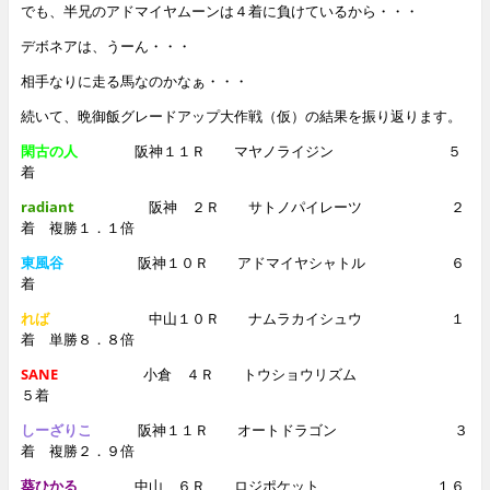
でも、半兄のアドマイヤムーンは４着に負けているから・・・
デボネアは、うーん・・・
相手なりに走る馬なのかなぁ・・・
続いて、晩御飯グレードアップ大作戦（仮）の結果を振り返ります。
閑古の人
阪神１１Ｒ マヤノライジン ５
着
radiant
阪神 ２Ｒ サトノパイレーツ ２
着
複勝１．１倍
東風谷
阪神１０
Ｒ アドマイヤシャトル ６
着
れば
中山１０Ｒ ナムラカイシュウ １
着
単勝８．８倍
SANE
小倉 ４Ｒ トウショウリズム
５着
しーざりこ
阪神１１Ｒ オートドラゴン ３
着
複勝２．９倍
葵ひかる
中山
６Ｒ ロジポケット １６