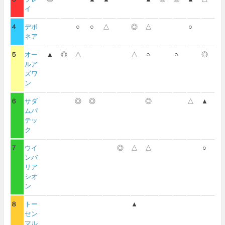
イ
４
デボ
○
○
△
◎
△
○
ネア
５
オー
▲
◎
△
△
○
○
◎
ルア
ズワ
ン
６
サダ
◎
◎
◎
△
▲
ムパ
テッ
ク
７
ウイ
◎
△
△
○
ンバ
リア
シオ
ン
８
トー
▲
セン
マル