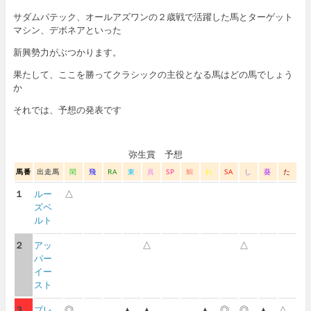
サダムパテック、オールアズワンの２歳戦で活躍した馬とターゲット
マシン、デボネアといった
新興勢力がぶつかります。
果たして、ここを勝ってクラシックの主役となる馬はどの馬でしょう
か
それでは、予想の発表です
弥生賞 予想
馬番
出走馬
閑
飛
RA
東
真
SP
鯛
れ
SA
し
葵
た
１
ルー
△
ズベ
ルト
２
アッ
△
△
パー
イー
スト
３
プレ
◎
▲
▲
▲
◎
◎
▲
△