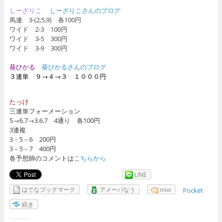
しーざりこ
しーざりこさんのブログ
馬連 3-(2,5,9) 各100円
ワイド 2-3 100円
ワイド 3-5 300円
ワイド 3-9 300円
葵ひかる
葵ひかるさんのブログ
３連単 ９→４→３ １０００円
たっけ
三連単フォーメーション
5→6.7→3.6.7 4通り 各100円
3連複
3－5－6 200円
3－5－7 400円
各予想師のコメントは
こちらから
LINE
はてなブックマーク
アメーバなう
mixi
Pocket
続き