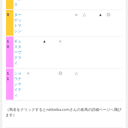
ス
９
ター
○
△
▲
◎
ゲッ
トマ
シン
１
ギュ
▲
○
０
スタ
ーヴ
クラ
イ
１
ショ
○
◎
△
１
ウナ
ンマ
イテ
ィ
（馬名をクリックするとnetkeiba.comさんの各馬の詳細ページへ飛び
ます）