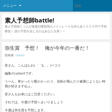
メニュー
素人予想師battle!
素人予想師１１人が毎週日曜競馬のメインレースを持ち金１０００円で予想
勝負！ 誰の予想を信じるかはあなた次第！！
弥生賞 予想！ 俺が今年の一番だ！
投稿者:
radiant
皆さん、こんばんわ(゜゜)(。。)ペコリ
編集のradiantです。
うーん、寒かったり暖かかったり、花粉が飛んだり健康によくない時
期が続きますねぇ。
皆さんもお体にはご注意ください。
それでは、今週の予想へまいりましょう
今週は弥生賞を予想します。