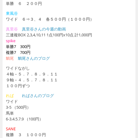
単勝 ６ ２００円
東風谷
ワイド ６⇒３、４ 各５００円（１０００円）
真里谷
真里谷さんの今週の動画
三連複BOX 2,3,4,10,11 1点100円x10点 計1,000円
spike
単勝7 300円
複勝7 700円
鯛尾
鯛尾さんのブログ
ワイドながし
４軸－５．７．８．９．１１
９軸－４．５．７．８．１１
１００円ずつ
れば
ればさんのブログ
ワイド
3-5 （500円）
馬単
6-3.4.5.7.9 （100円）
SANE
複勝 ３ １０００円