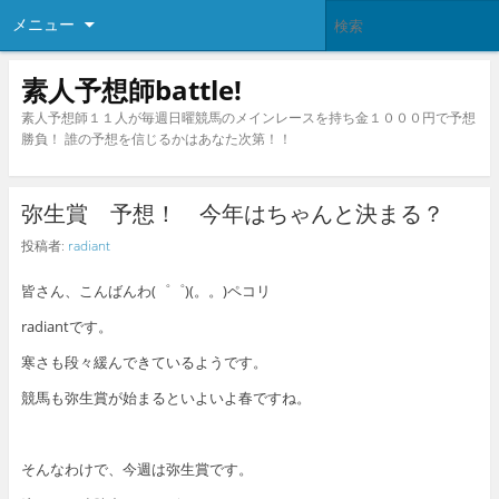
メニュー
素人予想師battle!
素人予想師１１人が毎週日曜競馬のメインレースを持ち金１０００円で予想
勝負！ 誰の予想を信じるかはあなた次第！！
弥生賞 予想！ 今年はちゃんと決まる？
投稿者:
radiant
皆さん、こんばんわ(゜゜)(。。)ペコリ
radiantです。
寒さも段々緩んできているようです。
競馬も弥生賞が始まるといよいよ春ですね。
そんなわけで、今週は弥生賞です。