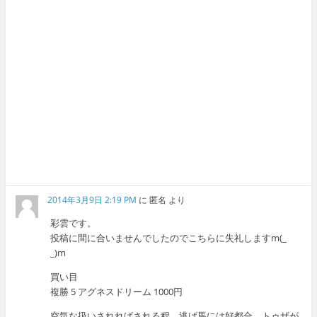
2014年3月9日 2:19 PM
に
匿名
より
彩雲です。
投稿に間に合いませんでしたのでこちらに失礼しますm(_
_)m
買い目
複勝 5 アグネスドリーム 1000円
空気な扱いされればされる程、逃げ馬には好都合。トゥザが