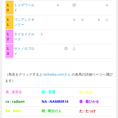
１
トゥザワール
○
◎
○
０
ド
１
ワンアンドオ
○
○
○
△
１
ンリー
１
タイセイクル
○
２
ーズ
１
サトノロブロ
◎
△
３
イ
（馬名をクリックすると
netkeiba.comさん
の各馬の詳細ページへ飛び
ます）
真 : 真里谷
彩：彩雲
れ : れば
ra : radiant
NA : NAMBER14
葵 : 葵ひかる
BK : BKN
閑 : 閑古の人
た : たっけ