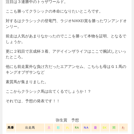
注目は３連勝中のトゥザワールド。
ここも勝ってクラシックの本命になりたいところです。
対するはクラシックの登竜門、ラジオNIKKEI賞を勝ったワンアンドオ
ンリー。
前走は人気があまりなかったのでここを勝って本物を証明、となるで
しょうか。
更に２戦目で京成杯３着、アデイインザライフはここで腕試しといっ
たところ。
他にも前走案外な負け方だったエアアンセム、こちらも母はＧ１馬の
キングオブザサンなど
素質馬が集まりました。
ここからクラシック馬は出てくるでしょうか！？
それでは、予想の発表です！！
弥生賞 予想
馬番
出走馬
真
彩
れ
RA
NA
葵
BK
閑
た