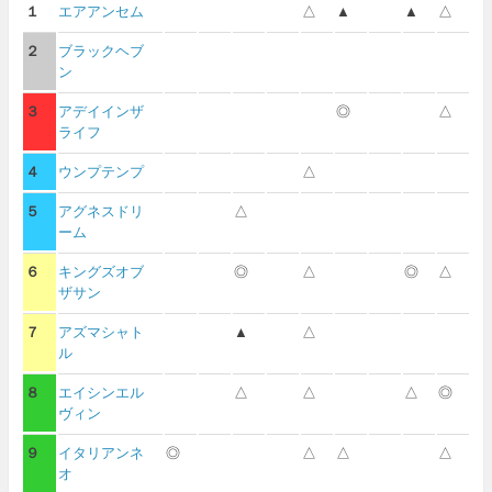
１
エアアンセム
△
▲
▲
△
２
ブラックヘブ
ン
３
アデイインザ
◎
△
ライフ
４
ウンプテンプ
△
５
アグネスドリ
△
ーム
６
キングズオブ
◎
△
◎
△
ザサン
７
アズマシャト
▲
△
ル
８
エイシンエル
△
△
△
◎
ヴィン
９
イタリアンネ
◎
△
△
△
オ