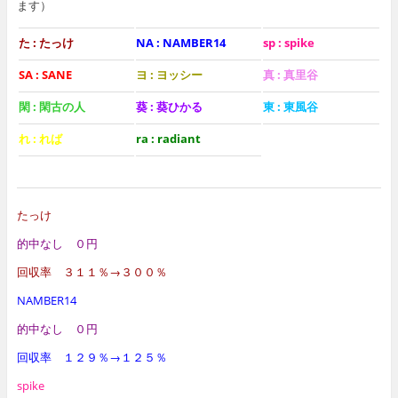
ます）
た : たっけ
NA : NAMBER14
sp : spike
SA : SANE
ヨ : ヨッシー
真 : 真里谷
閑 : 閑古の人
葵 : 葵ひかる
東 : 東風谷
れ : れば
ra : radiant
たっけ
的中なし ０円
回収率 ３１１％→３００％
NAMBER14
的中なし ０円
回収率 １２９％→１２５％
spike