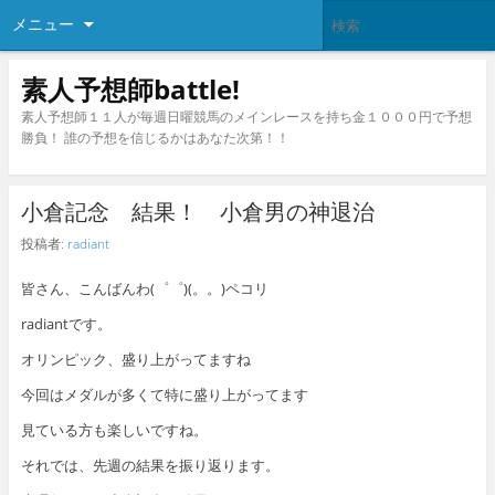
メニュー
素人予想師battle!
素人予想師１１人が毎週日曜競馬のメインレースを持ち金１０００円で予想
勝負！ 誰の予想を信じるかはあなた次第！！
小倉記念 結果！ 小倉男の神退治
投稿者:
radiant
皆さん、こんばんわ(゜゜)(。。)ペコリ
radiantです。
オリンピック、盛り上がってますね
今回はメダルが多くて特に盛り上がってます
見ている方も楽しいですね。
それでは、先週の結果を振り返ります。