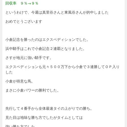
回収率 ９％→９％
というわけで、今週は真里谷さんと東風谷さんが的中しました
おめでとうございます
小倉記念を勝ったのはエクスペディションでした。
浜中騎手はこれで小倉記念２連覇となりました。
さすが地元に強い騎手です。
エクスペディションも元々５００万下から小倉で３連勝してＯＰ入り
した
小倉が得意な馬。
まさに小倉パワーの勝利でした。
先行して４番手から全体最速タイの上がりでの勝ち。
見た目は地味な勝ち方でしたがタイムとしては
強い勝ち方でした。