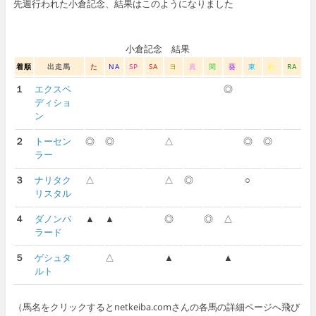
先週行われた小倉記念、結果はこのようになりました
小倉記念 結果
着順
出走馬
た
NA
SP
SA
ヨ
真
閑
葵
東
れ
RA
１
エクスペ
◎
ディショ
ン
２
トーセン
◎
◎
△
◎
◎
ラー
３
ナリタク
△
△
◎
○
リスタル
４
ダノンバ
▲
▲
◎
◎
△
ラード
５
ゲシュタ
△
▲
▲
ルト
（馬名をクリックするとnetkeiba.comさんの各馬の詳細ページへ飛び