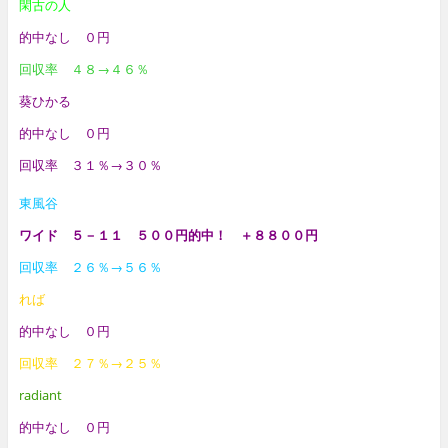
閑古の人
的中なし ０円
回収率 ４８
→４６％
葵ひかる
的中なし ０円
回収率 ３１％→３０％
東風谷
ワイド ５－１１ ５００円的中！ ＋８８００円
回収率 ２６
％→５６％
れば
的中なし ０円
回収率 ２７％→２５％
radiant
的中なし ０円