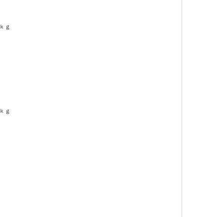
ｋｇ
ｋｇ