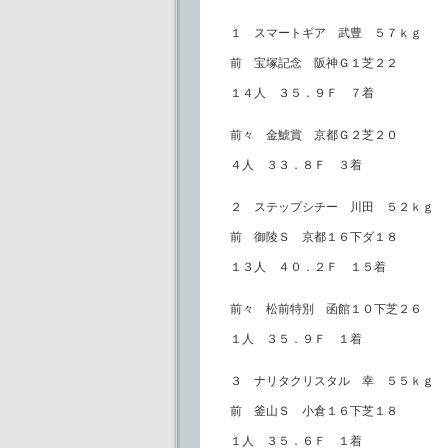
１ スマートギア 武豊 ５７ｋｇ
前 宝塚記念 阪神Ｇ１芝２２
１４人 ３５．９Ｆ ７着
前々 金鯱賞 京都Ｇ２芝２０
４人 ３３．８Ｆ ３着
２ ステップシチー 川田 ５２ｋｇ
前 御陵Ｓ 京都１６下ダ１８
１３人 ４０．２Ｆ １５着
前々 松前特別 函館１０下芝２６
１人 ３５．９Ｆ １着
３ ナリタクリスタル 幸 ５５ｋｇ
前 釜山Ｓ 小倉１６下芝１８
１人 ３５．６Ｆ １着