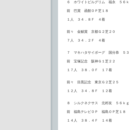
６ ホワイトピルグリム 福永 ５６ｋ
前 巴賞 函館ＯＰ芝１８
１人 ３４．８Ｆ ４着
前々 金鯱賞 京都Ｇ２芝２０
７人 ３４．２Ｆ ４着
７ マキハタサイボーグ 国分恭 ５３
前 宝塚記念 阪神Ｇ１芝２２
１７人 ３８．０Ｆ １７着
前々 目黒記念 東京Ｇ２芝２５
１２人 ３４．８Ｆ １２着
８ シルクネクサス 北村友 ５６ｋｇ
前 福島テレビＯＰ 福島ＯＰ芝１８
１４人 ３８．４Ｆ １４着