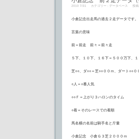
小倉記念 前２走データ（
2010 7/31
カテゴリー :
データベース
投稿
小倉記念出走馬の過去２走データです。
言葉の意味
前＝前走 前々＝前々走
５下、１０下、１６下＝５００万下、１
芝○○、ダ○○＝芝○○００ｍ、ダート○○０
○人＝○番人気
○○Ｆ＝上がり３ハロンのタイム
○着＝そのレースでの着順
馬名横の名前は騎手名と斤量
小倉記念 小倉Ｇ３芝２０００ｍ