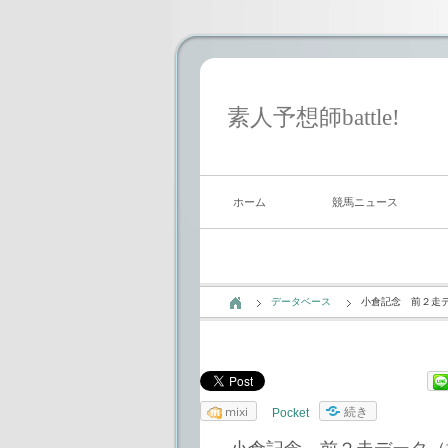
素人予想師battle!
ホーム
競馬ニュース
データベース
小倉記念 前２走
mixi
続き
Pocket