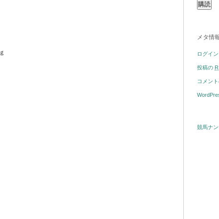
メタ情
ｇ
ログイン
投稿の
R
コメン
WordPre
競馬ナン