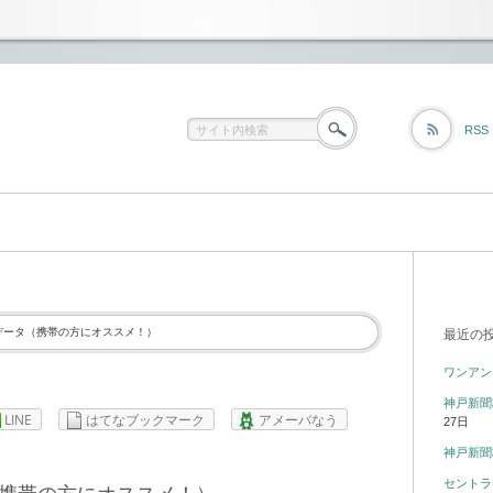
RSS
データ（携帯の方にオススメ！）
最近の
ワンアン
神戸新聞
LINE
はてなブックマーク
アメーバなう
27日
神戸新聞
セントラ