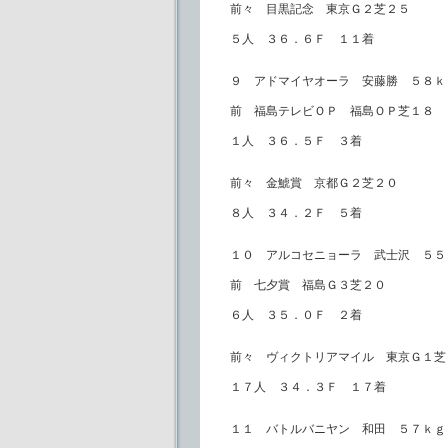
前々 目黒記念 東京Ｇ２芝２５
５人 ３６．６Ｆ １１着
９ アドマイヤオーラ 安藤勝 ５８ｋ
前 福島テレビＯＰ 福島ＯＰ芝１８
１人 ３６．５Ｆ ３着
前々 金鯱賞 京都Ｇ２芝２０
８人 ３４．２Ｆ ５着
１０ アルコセニョーラ 武士沢 ５５
前 七夕賞 福島Ｇ３芝２０
６人 ３５．０Ｆ ２着
前々 ヴィクトリアマイル 東京Ｇ１芝
１７人 ３４．３Ｆ １７着
１１ バトルバニヤン 和田 ５７ｋｇ