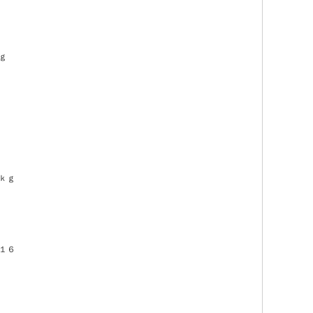
ｇ
ｋｇ
１６