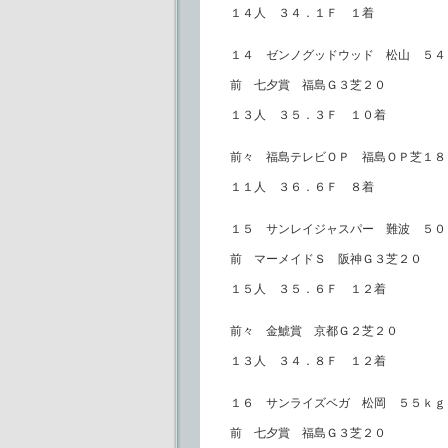
１４人 ３４．１Ｆ １着
１４ ゼンノグッドウッド 松山 ５４
前 七夕賞 福島Ｇ３芝２０
１３人 ３５．３Ｆ １０着
前々 福島テレビＯＰ 福島ＯＰ芝１８
１１人 ３６．６Ｆ ８着
１５ サンレイジャスパー 難波 ５０
前 マーメイドＳ 阪神Ｇ３芝２０
１５人 ３５．６Ｆ １２着
前々 金鯱賞 京都Ｇ２芝２０
１３人 ３４．８Ｆ １２着
１６ サンライズベガ 松岡 ５５ｋｇ
前 七夕賞 福島Ｇ３芝２０