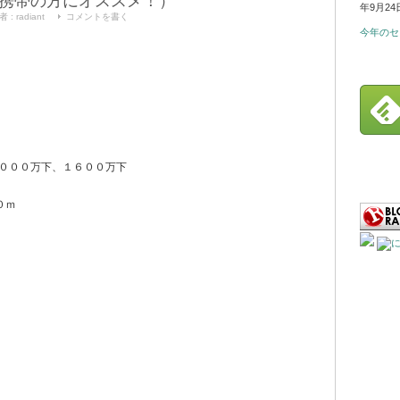
携帯の方にオススメ！）
年9月24
者 :
radiant
コメントを書く
今年のセ
０００万下、１６００万下
０ｍ