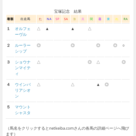
宝塚記念 結果
着順
出走馬
た
NA
SP
SA
ヨ
真
閑
葵
東
れ
RA
１
オルフェ
△
▲
▲
△
ーヴル
２
ルーラー
◎
◎
◎
◎
○
シップ
３
ショウナ
△
◎
△
◎
ンマイテ
ィ
４
ウインバ
△
△
▲
◎
リアシオ
ン
５
マウント
シャスタ
（馬名をクリックするとnetkeiba.comさんの各馬の詳細ページへ飛び
ます）