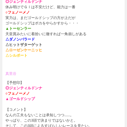
◎ジェンティルドンナ
休み明けでＧⅠは不安だけど、能力は一番
○フェノーメノ
実力は、まだゴールドシップの方が上だが
ゴールドシップはポカをやらかすから・・・
▲トーセンラー
天皇賞みたいに着拾いに徹すれば一角崩しがある
△ダノンバラード
△ヒットザターゲット
△ローゼンケーニッヒ
△シルポート
真里谷
【予想印】
◎ジェンティルドンナ
○フェノーメノ
▲ゴールドシップ
【コメント】
なんの工夫もないことは承知しつつ……。
やっぱり、この3頭で決まりではないかと。
そして、この3頭によるすばらしいレースを見たい。