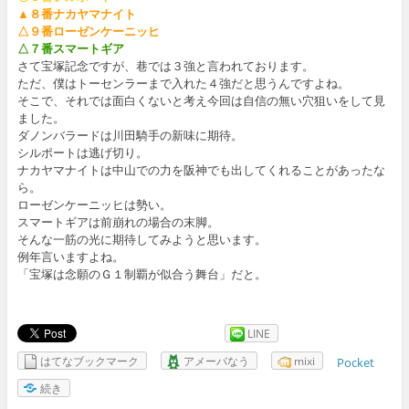
▲８番ナカヤマナイト
△９番ローゼンケーニッヒ
△７番スマートギア
さて宝塚記念ですが、巷では３強と言われております。
ただ、僕はトーセンラーまで入れた４強だと思うんですよね。
そこで、それでは面白くないと考え今回は自信の無い穴狙いをして見
ました。
ダノンバラードは川田騎手の新味に期待。
シルポートは逃げ切り。
ナカヤマナイトは中山での力を阪神でも出してくれることがあったな
ら。
ローゼンケーニッヒは勢い。
スマートギアは前崩れの場合の末脚。
そんな一筋の光に期待してみようと思います。
例年言いますよね。
「宝塚は念願のＧ１制覇が似合う舞台」だと。
LINE
はてなブックマーク
アメーバなう
mixi
Pocket
続き