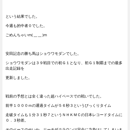
という結果でした。
今週も的中者０でした。
ごめんちゃいm( __ __
)m
安田記念の勝ち馬はショウワモダンでした。
ショウワモダンは３９戦目での初Ｇ１となり、初Ｇ１制覇までの最多
出走記録を
更新しました。
戦前の予想とは全く違った超ハイペースでの戦いでした。
前半１０００ｍの通過タイムが５６秒３というびっくりタイム
走破タイムも１分３１秒７というＮＨＫＭＣの日本レコードタイムに
０．３秒差。
そのペースのせいか、リーチザクラウンは完全に力負けしてしまいま