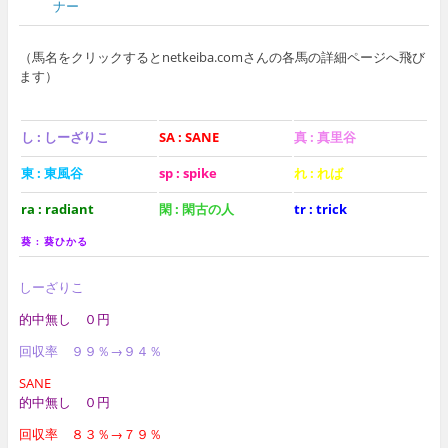
ナー
（馬名をクリックするとnetkeiba.comさんの各馬の詳細ページへ飛び
ます）
し : しーざりこ
SA : SANE
真 : 真里谷
東 : 東風谷
sp : spike
れ : れば
ra : radiant
閑 : 閑古の人
tr : trick
葵 : 葵ひかる
しーざりこ
的中無し ０円
回収率 ９９％→９４％
SANE
的中無し ０円
回収率 ８３％→７９％