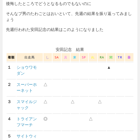
後悔したところでどうとなるものでもないのに
そんなブ男のたわごとはおいといて、先週の結果を振り返ってみまし
ょう
先週行われた安田記念の結果はこのようになりました
安田記念 結果
着順
出走馬
し
SA
真
東
SP
れ
RA
閑
TR
葵
１
ショウワモ
▲
ダン
２
スーパーホ
△
ーネット
３
スマイルジ
△
△
△
ャック
４
トライアン
◎
△
フマーチ
５
サイトウィ