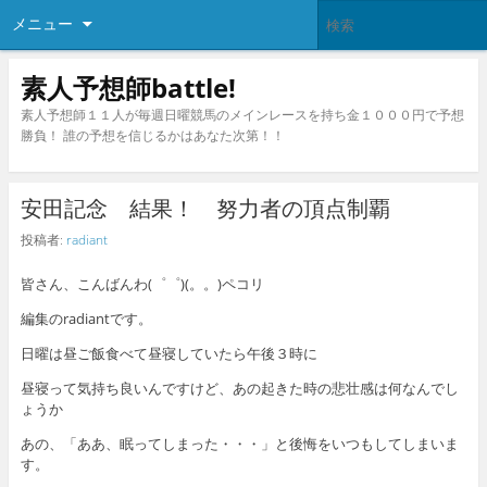
メニュー
素人予想師battle!
素人予想師１１人が毎週日曜競馬のメインレースを持ち金１０００円で予想
勝負！ 誰の予想を信じるかはあなた次第！！
安田記念 結果！ 努力者の頂点制覇
投稿者:
radiant
皆さん、こんばんわ(゜゜)(。。)ペコリ
編集のradiantです。
日曜は昼ご飯食べて昼寝していたら午後３時に
昼寝って気持ち良いんですけど、あの起きた時の悲壮感は何なんでし
ょうか
あの、「ああ、眠ってしまった・・・」と後悔をいつもしてしまいま
す。