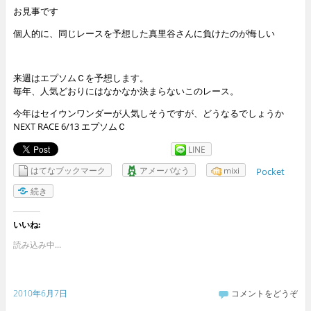
お見事です
個人的に、同じレースを予想した真里谷さんに負けたのが悔しい
来週はエプソムＣを予想します。
毎年、人気どおりにはなかなか決まらないこのレース。
今年はセイウンワンダーが人気しそうですが、どうなるでしょうか
NEXT RACE 6/13 エプソムＣ
LINE
はてなブックマーク
アメーバなう
mixi
Pocket
続き
いいね:
読み込み中...
2010年6月7日
コメントをどうぞ