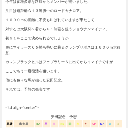
今年は多種多彩な路線からメンバーが揃いました。
注目は短距離Ｇ１３連勝中のロードカナロア。
１６００ｍの距離に不安も叫ばれていますが果たして
対するは大阪杯２着からＧ１制覇を狙うショウナンマイティ。
初Ｇ１をここで決められるでしょうか
更にマイラーズＣを勝ち勢いに乗るグランプリボスは１６００ｍ大得
意。
カレンブラックヒルはフェブラリーＳに出てからイマイチですが
ここでもう一度復活を狙います。
他にも色々な馬が揃った安田記念。
それでは、予想の発表です
< td align="center">
安田記念 予想
馬番
出走馬
RA
葵
真
BK
閑
れ
た
SP
NA
東
ヨ