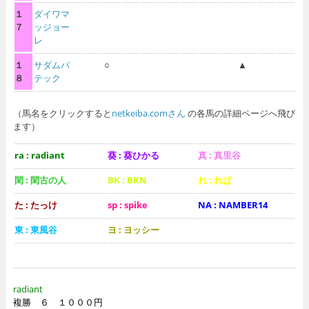
１
ダイワマ
７
ッジョー
レ
１
サダムパ
○
▲
８
テック
（馬名をクリックすると
netkeiba.comさん
の各馬の詳細ページへ飛び
ます）
ra : radiant
葵 : 葵ひかる
真 : 真里谷
閑 : 閑古の人
BK : BKN
れ : れば
た : たっけ
sp : spike
NA : NAMBER14
東 : 東風谷
ヨ : ヨッシー
radiant
複勝 ６ １０００円