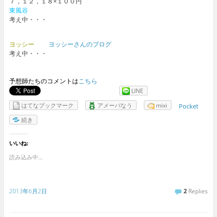
７，１２，１８×１００円
東風谷
考え中・・・
ヨッシー
ヨッシーさんのブログ
考え中・・・
予想師たちのコメントは
こちら
LINE
はてなブックマーク
アメーバなう
mixi
Pocket
続き
いいね:
読み込み中...
2013年6月2日
2
Replies