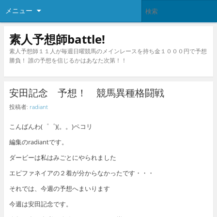
メニュー
素人予想師battle!
素人予想師１１人が毎週日曜競馬のメインレースを持ち金１０００円で予想
勝負！ 誰の予想を信じるかはあなた次第！！
安田記念 予想！ 競馬異種格闘戦
投稿者:
radiant
こんばんわ(゜゜)(。。)ペコリ
編集のradiantです。
ダービーは私はみごとにやられました
エピファネイアの２着が分からなかったです・・・
それでは、今週の予想へまいります
今週は安田記念です。