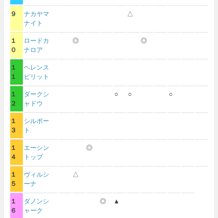
９
ナカヤマ
△
ナイト
１
ロードカ
◎
◎
０
ナロア
１
ヘレンス
１
ピリット
１
ダークシ
○
○
○
２
ャドウ
１
シルポー
３
ト
１
エーシン
◎
４
トップ
１
ヴィルシ
△
５
ーナ
１
ダノンシ
◎
▲
６
ャーク