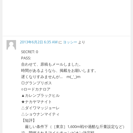
2013年6月2日 6:35 AM
に
ヨッシー
より
SECRET: 0
PASS:
合わせて、原稿もメールしました。
時間があるようなら、掲載をお願いします。
遅くなりすみませんが… m(_'_)m
◎グランプリボス
○ロードカナロア
▲カレンブラックヒル
★ナカヤマナイト
△ダイワマッジョーレ
△ショウナンマイティ
【短評】
厳しい条件下（［東京］1,600m戦や過酷な斤量設定など）
で、開催されるマイルチャンピオン決定戦。