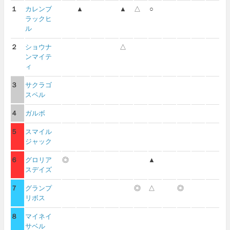
１
カレンブ
▲
▲
△
○
ラックヒ
ル
２
ショウナ
△
ンマイテ
ィ
３
サクラゴ
スペル
４
ガルボ
５
スマイル
ジャック
６
グロリア
◎
▲
スデイズ
７
グランプ
◎
△
◎
リボス
８
マイネイ
サベル