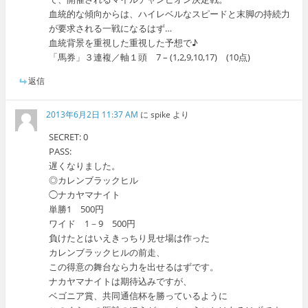
血統的な傾向からは、ハイレベルなスピードと末脚の持続力
が要求される一戦になるはず…
血統背景を重視した重視した予想で♪
「馬券」３連複／軸１頭 7 – (1,2,9,10,17) (10点)
返信
2013年6月2日 11:37 AM
に
spike
より
SECRET: 0
PASS:
遅くなりました。
◎カレンブラックヒル
◯ナカヤマナイト
単勝1 500円
ワイド 1－9 500円
負けたとはいえきっちり見せ場は作った
カレンブラックヒルの前走、
この得意の舞台なら力を出せるはずです。
ナカヤマナイトは期待込みですが、
ベゴニア賞、共同通信杯を勝っているように