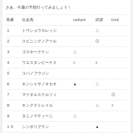
さあ、今週の予想行ってみましょう！
馬番
出走馬
radiant
武望
trick
１
トウショウカレッジ
△
２
スピニングノアール
◎
３
ゴスホークケン
△
４
ウエスタンビーナス
○
○
５
コパノフウジン
６
キンシャサノキセキ
▲
△
７
マイネルスケルツィ
◎
８
キングストレイル
△
○
９
タニノマティーニ
△
１０
シンボリグラン
▲