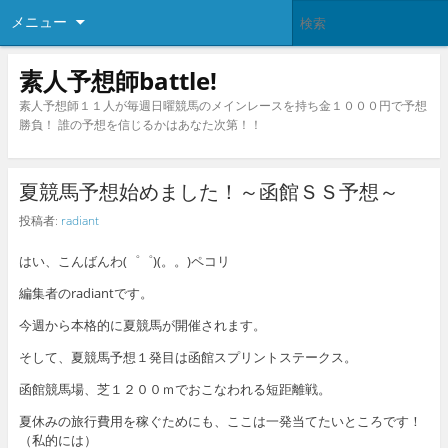
メニュー
素人予想師battle!
素人予想師１１人が毎週日曜競馬のメインレースを持ち金１０００円で予想
勝負！ 誰の予想を信じるかはあなた次第！！
夏競馬予想始めました！～函館ＳＳ予想～
投稿者:
radiant
はい、こんばんわ(゜゜)(。。)ペコリ
編集者のradiantです。
今週から本格的に夏競馬が開催されます。
そして、夏競馬予想１発目は函館スプリントステークス。
函館競馬場、芝１２００ｍでおこなわれる短距離戦。
夏休みの旅行費用を稼ぐためにも、ここは一発当てたいところです！
（私的には）