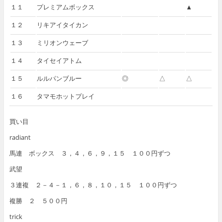
１１
プレミアムボックス
▲
１２
リキアイタイカン
１３
ミリオンウェーブ
１４
タイセイアトム
１５
ルルパンブルー
◎
△
△
１６
タマモホットプレイ
買い目
radiant
馬連 ボックス ３，４，６，９，１５ １００円ずつ
武望
３連複 ２－４－１，６，８，１０，１５ １００円ずつ
複勝 ２ ５００円
trick