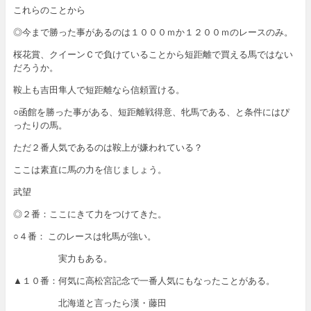
これらのことから
◎今まで勝った事があるのは１０００ｍか１２００ｍのレースのみ。
桜花賞、クイーンＣで負けていることから短距離で買える馬ではない
だろうか。
鞍上も吉田隼人で短距離なら信頼置ける。
○函館を勝った事がある、短距離戦得意、牝馬である、と条件にはぴ
ったりの馬。
ただ２番人気であるのは鞍上が嫌われている？
ここは素直に馬の力を信じましょう。
武望
◎２番：ここにきて力をつけてきた。
○４番： このレースは牝馬が強い。
実力もある。
▲１０番：何気に高松宮記念で一番人気にもなったことがある。
北海道と言ったら漢・藤田