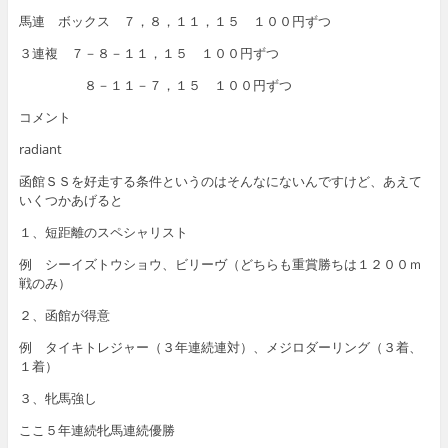
馬連 ボックス ７，８，１１，１５ １００円ずつ
３連複 ７－８－１１，１５ １００円ずつ
８－１１－７，１５ １００円ずつ
コメント
radiant
函館ＳＳを好走する条件というのはそんなにないんですけど、あえて
いくつかあげると
１、短距離のスペシャリスト
例 シーイズトウショウ、ビリーヴ（どちらも重賞勝ちは１２００ｍ
戦のみ）
２、函館が得意
例 タイキトレジャー（３年連続連対）、メジロダーリング（３着、
１着）
３、牝馬強し
ここ５年連続牝馬連続優勝