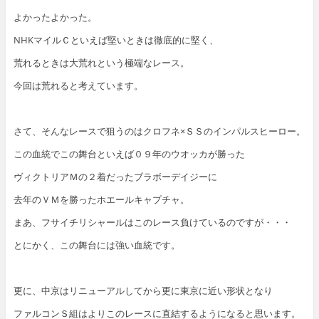
よかったよかった。
NHKマイルＣといえば堅いときは徹底的に堅く、
荒れるときは大荒れという極端なレース。
今回は荒れると考えています。
さて、そんなレースで狙うのはクロフネ×ＳＳのインパルスヒーロー。
この血統でこの舞台といえば０９年のウオッカが勝った
ヴィクトリアＭの２着だったブラボーデイジーに
去年のＶＭを勝ったホエールキャプチャ。
まあ、フサイチリシャールはこのレース負けているのですが・・・
とにかく、この舞台には強い血統です。
更に、中京はリニューアルしてから更に東京に近い形状となり
ファルコンＳ組はよりこのレースに直結するようになると思います。