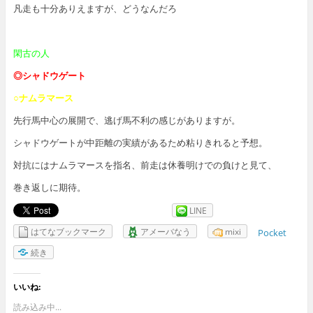
凡走も十分ありえますが、どうなんだろ
閑古の人
◎シャドウゲート
○ナムラマース
先行馬中心の展開で、逃げ馬不利の感じがありますが。
シャドウゲートが中距離の実績があるため粘りきれると予想。
対抗にはナムラマースを指名、前走は休養明けでの負けと見て、
巻き返しに期待。
LINE
はてなブックマーク
アメーバなう
mixi
Pocket
続き
いいね:
読み込み中...