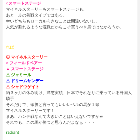
○スマートステージ
マイネルスターリーもスマートステージも、
あと一歩の善戦タイプではある。
幸いどちらもローカル向きなことは間違いないし、
人気が割れるような混戦だからこそ買うべき馬ではなかろうか。
れば
◎ マイネルスターリー
○ フィールドベアー
▲ スマートステージ
△ ジャミール
△ ドリームサンデー
△ シャドウゲイト
約３ヶ月の休み明け、洋芝実績、日本でそれなりに乗っている外国人
騎手
それだけで、確勝と言ってもいいレベルの馬が１頭
マイネルスターリーです！
まあ、ハンデ戦なんで大きいことはいえないですがｗ
それでも、この馬が勝つと思うんだよなぁ・・・
radiant