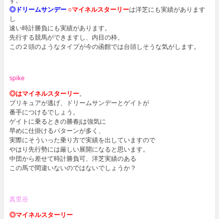
す。
◎ドリームサンデー
○マイネルスターリー
は洋芝にも実績があります
し
速い時計勝負にも実績があります。
先行する競馬ができますし、内目の枠。
この２頭のようなタイプが今の函館では台頭しそうな気がします。
spike
◎はマイネルスターリー
。
プリキュアが逃げ、ドリームサンデーとゲイトが
番手につけるでしょう。
ゲイトに乗るときの勝春Jは強気に
早めに仕掛けるパターンが多く、
実際にそういった乗り方で実績を出していますので
やはり先行勢には厳しい展開になると思います。
中団から差せて時計勝負可、洋芝実績のある
この馬で間違いないのではないでしょうか？
真里谷
◎マイネルスターリー