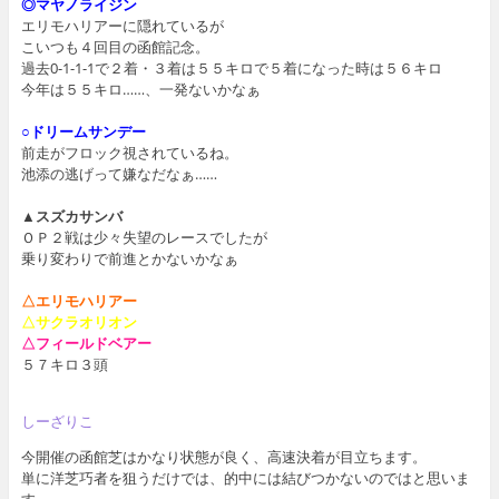
◎マヤノライジン
エリモハリアーに隠れているが
こいつも４回目の函館記念。
過去0-1-1-1で２着・３着は５５キロで５着になった時は５６キロ
今年は５５キロ……、一発ないかなぁ
○ドリームサンデー
前走がフロック視されているね。
池添の逃げって嫌なだなぁ……
▲スズカサンバ
ＯＰ２戦は少々失望のレースでしたが
乗り変わりで前進とかないかなぁ
△エリモハリアー
△サクラオリオン
△フィールドベアー
５７キロ３頭
しーざりこ
今開催の函館芝はかなり状態が良く、高速決着が目立ちます。
単に洋芝巧者を狙うだけでは、的中には結びつかないのではと思いま