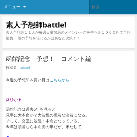
メニュー
素人予想師battle!
素人予想師１１人が毎週日曜競馬のメインレースを持ち金１０００円で予想
勝負！ 誰の予想を信じるかはあなた次第！！
函館記念 予想！ コメント編
投稿者:
radiant
今週の予想印＆買い目は
こちらから
葵ひかる
函館記念は過去5年を見ると
見事に大本命か？大波乱の極端な決着になる。
そして、交互に波乱・本命となっている。
今年は順番なら本命党の年だが、果たして……