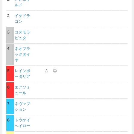
ルド
２
イケドラ
ゴン
３
コスモラ
ピュタ
４
ネオブラ
ックダイ
ヤ
５
レインボ
△
◎
ーダリア
６
エアソミ
ュール
７
ネヴァブ
ション
８
トウケイ
ヘイロー