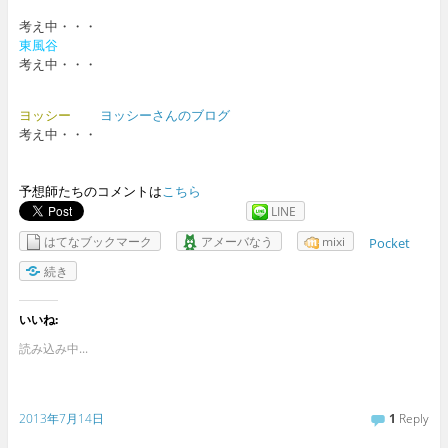
考え中・・・
東風谷
考え中・・・
ヨッシー
ヨッシーさんのブログ
考え中・・・
予想師たちのコメントは
こちら
LINE
はてなブックマーク
アメーバなう
mixi
Pocket
続き
いいね:
読み込み中...
2013年7月14日
1
Reply