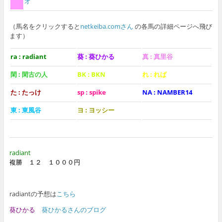
オ
（馬名をクリックすると
netkeiba.comさん
の各馬の詳細ページへ飛び
ます）
ra : radiant
葵 : 葵ひかる
真 : 真里谷
閑 : 閑古の人
BK : BKN
れ : れば
た : たっけ
sp : spike
NA : NAMBER14
東 : 東風谷
ヨ : ヨッシー
radiant
複勝 １２ １０００円
radiantの予想は
こちら
葵ひかる
葵ひかるさんのブログ