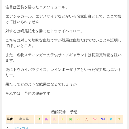
注目は巴賞を勝ったエアソミュール。
エアシャカール、エアメサイアなどがいる名家出身として、ここで負
けてはいられません。
対するは鳴尾記念を勝ったトウケイヘイロー。
こちらは対して地味な血統ですが競馬は血統だけでないことを証明し
てほしいところ。
また、名牝スティンガーの子供サトノギャラントは初重賞制覇を狙い
ます。
更にトウカイパラダイス、レインボーダリアといった実力馬もエント
リー。
果たしてどのような結果になるでしょうか
それでは、予想の発表です
函館記念 予想
馬番
出走馬
RA
葵
真
BK
閑
れ
た
SP
NA
東
ヨ
１
アンコイ