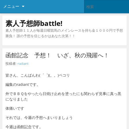
メニュー
素人予想師battle!
素人予想師１１人が毎週日曜競馬のメインレースを持ち金１０００円で予想
勝負！ 誰の予想を信じるかはあなた次第！！
函館記念 予想！ いざ、秋の飛躍へ！
投稿者:
radiant
皆さん、こんばんわ(゜゜)(。。)ペコリ
編集のradiantです。
外でＢＢＱをやったら日焼け止めを塗ったにも関わらず見事に真っ黒
になりました
体痛いです
それでは、今週の予想へまいりましょう
今週は函館記念です。