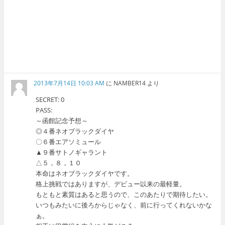
2013年7月14日 10:03 AM
に
NAMBER14
より
SECRET: 0
PASS:
～函館記念予想～
◎４番ネオブラックダイヤ
〇６番エアソミュール
▲９番サトノギャラント
△５，８，１０
本命はネオブラックダイヤです。
格上挑戦ではありますが、デビュー以来の最軽量。
もともと素質はあると思うので、このあたりで期待したい。
いつもみたいに後ろからじゃなく、前に行ってくれないかな
ぁ。