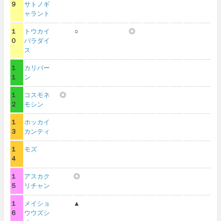
９
サトノギ
ャラント
１
トウカイ
○
◎
０
パラダイ
ス
１
カリバー
１
ン
１
コスモネ
◎
２
モシン
１
ホッカイ
３
カンティ
１
モズ
４
１
アスカク
◎
５
リチャン
１
メイショ
▲
６
ウウズシ