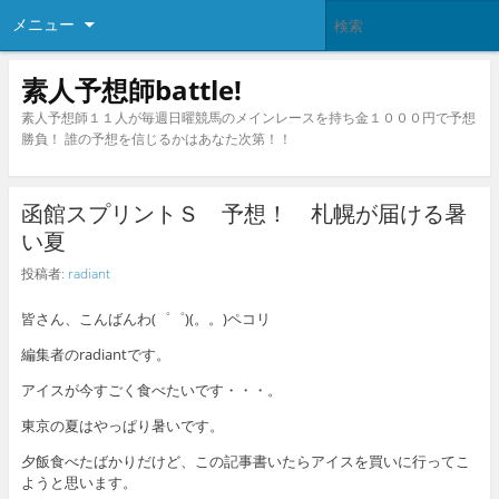
メニュー
素人予想師battle!
素人予想師１１人が毎週日曜競馬のメインレースを持ち金１０００円で予想
勝負！ 誰の予想を信じるかはあなた次第！！
函館スプリントＳ 予想！ 札幌が届ける暑
い夏
投稿者:
radiant
皆さん、こんばんわ(゜゜)(。。)ペコリ
編集者のradiantです。
アイスが今すごく食べたいです・・・。
東京の夏はやっぱり暑いです。
夕飯食べたばかりだけど、この記事書いたらアイスを買いに行ってこ
ようと思います。