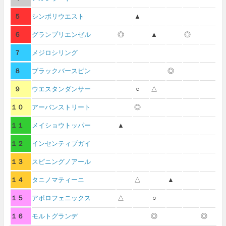
５
シンボリウエスト
▲
６
グランプリエンゼル
◎
▲
◎
７
メジロシリング
８
ブラックバースピン
◎
９
ウエスタンダンサー
○
△
１０
アーバンストリート
◎
１１
メイショウトッパー
▲
１２
インセンティブガイ
１３
スピニングノアール
１４
タニノマティーニ
△
▲
１５
アポロフェニックス
△
○
１６
モルトグランデ
◎
◎