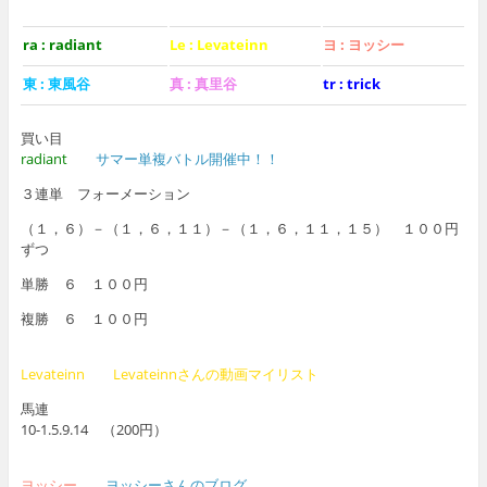
ra : radiant
Le : Levateinn
ヨ : ヨッシー
東 : 東風谷
真 : 真里谷
tr : trick
買い目
radiant
サマー単複バトル開催中！！
３連単 フォーメーション
（１，６）－（１，６，１１）－（１，６，１１，１５） １００円
ずつ
単勝 ６ １００円
複勝 ６ １００円
Levateinn
Levateinnさんの動画マイリスト
馬連
10-1.5.9.14 （200円）
ヨッシー
ヨッシーさんのブログ