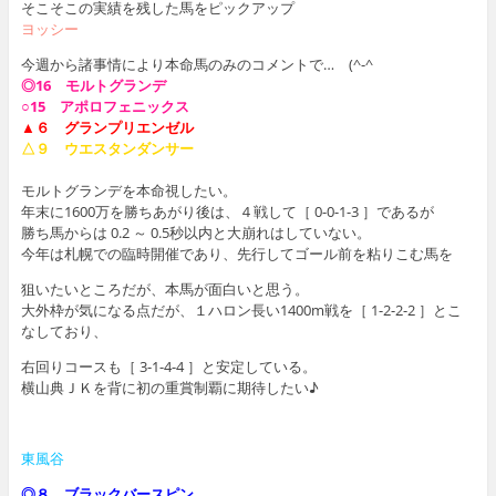
そこそこの実績を残した馬をピックアップ
ヨッシー
今週から諸事情により本命馬のみのコメントで… (^-^ゞ
◎16 モルトグランデ
○15 アポロフェニックス
▲６ グランプリエンゼル
△９ ウエスタンダンサー
モルトグランデを本命視したい。
年末に1600万を勝ちあがり後は、４戦して［ 0-0-1-3 ］であるが
勝ち馬からは 0.2 ～ 0.5秒以内と大崩れはしていない。
今年は札幌での臨時開催であり、先行してゴール前を粘りこむ馬を
狙いたいところだが、本馬が面白いと思う。
大外枠が気になる点だが、１ハロン長い1400m戦を［ 1-2-2-2 ］とこ
なしており、
右回りコースも［ 3-1-4-4 ］と安定している。
横山典ＪＫを背に初の重賞制覇に期待したい♪
東風谷
◎８ ブラックバースピン