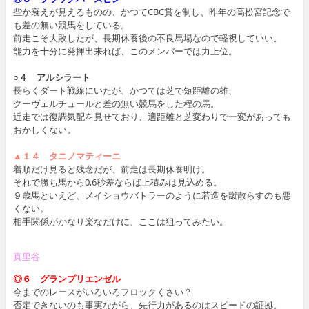
些か衰えが見えるものの、かつてCBC賞を制し、昨年の高松宮記念で
も差の無い競馬をしている。
前走こそ大敗したが、長期休養後の不良馬場なので軽視していい。
能力を十分に発揮出来れば、このメンバーでは力上位。
○４ アルシラート
長らくダート戦線にいたが、かつては芝で短距離の雄、
クーヴェルチュールと差の無い競馬をした程の馬。
近走では復調気配を見せており、適距離と芝変わりで一変があっても
おかしくない。
▲１４ タニノマティーニ
着順だけ見ると残念だが、前走は長期休養明け。
それで勝ち馬から0,6秒差ならば上積みは見込める。
９歳馬といえど、メイショウバトラーのように若造を蹴散らすのも悪
くない。
相手関係がかなり楽なだけに、ここは狙ってみたい。
真里谷
◎６ グランプリエンゼル
今までのレースがいろいろフロックくさい？
否定できないのも事実ながら、先行力があるのはスピードの証拠。