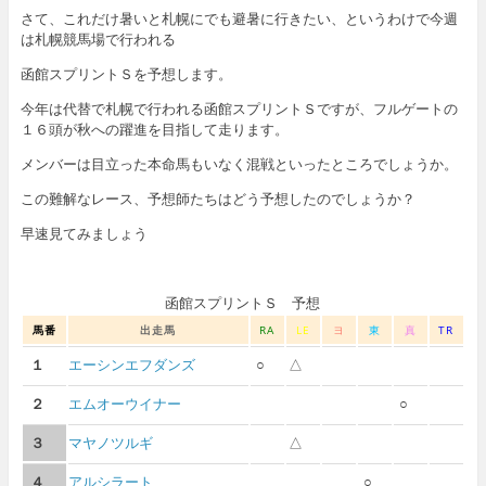
さて、これだけ暑いと札幌にでも避暑に行きたい、というわけで今週
は札幌競馬場で行われる
函館スプリントＳを予想します。
今年は代替で札幌で行われる函館スプリントＳですが、フルゲートの
１６頭が秋への躍進を目指して走ります。
メンバーは目立った本命馬もいなく混戦といったところでしょうか。
この難解なレース、予想師たちはどう予想したのでしょうか？
早速見てみましょう
函館スプリントＳ 予想
馬番
出走馬
RA
LE
ヨ
東
真
TR
１
エーシンエフダンズ
○
△
２
エムオーウイナー
○
３
マヤノツルギ
△
４
アルシラート
○