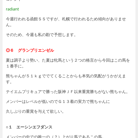
radiant
今週行われる函館ＳＳですが、札幌で行われるため傾向がありませ
ん。
そのため、今週も私の勘で予想します。
◎６ グランプリエンゼル
夏は調子より勢い、た夏は牝馬という２つの格言から今回はこの馬を
１番手に。
熊ちゃんが５１ｋｇででてくることからも本気の気配がうかがえま
す。
テイエムプリキュアで勝った阪神ＪＦ以来重賞勝ちがない熊ちゃん。
メンバーはレベルが低いのでＧ１３着の実力で熊ちゃんに
久しぶりの重賞を与えて欲しい。
○１ エーシンエフダンス
メンバーの中での唯一の（？）上がり馬であるこの馬。