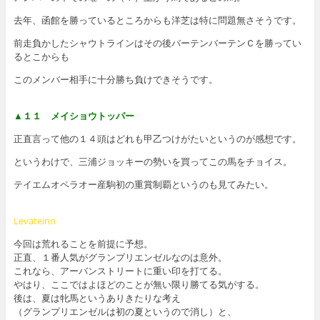
去年、函館を勝っているところからも洋芝は特に問題無さそうです。
前走負かしたシャウトラインはその後バーテンバーテンＣを勝ってい
るとこからも
このメンバー相手に十分勝ち負けできそうです。
▲１１ メイショウトッパー
正直言って他の１４頭はどれも甲乙つけがたいというのが感想です。
というわけで、三浦ジョッキーの勢いを買ってこの馬をチョイス。
テイエムオペラオー産駒初の重賞制覇というのも見てみたい。
Levateinn
今回は荒れることを前提に予想。
正直、１番人気がグランプリエンゼルなのは意外。
これなら、アーバンストリートに重い印を打てる。
やはり、ここではよほどのことが無い限り勝てる気がする。
後は、夏は牝馬というありきたりな考え
（グランプリエンゼルは初の夏というので消し）と、