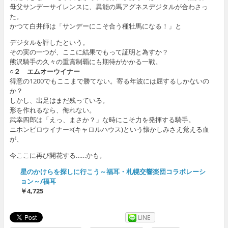
母父サンデーサイレンスに、異能の馬アグネスデジタルが合わさっ
た。
かつて白井師は「サンデーにこそ合う種牡馬になる！」と
デジタルを評したという。
その実の一つが、ここに結果でもって証明と為すか？
熊沢騎手の久々の重賞制覇にも期待がかかる一戦。
○２ エムオーウイナー
得意の1200でもここまで勝てない。寄る年波には屈するしかないの
か？
しかし、出足はまだ残っている。
形を作れるなら、侮れない。
武幸四郎は「えっ、まさか？」な時にこそ力を発揮する騎手。
ニホンピロウイナー×(キャロルハウス)という懐かしみさえ覚える血
が、
今ここに再び開花する……かも。
星のかけらを探しに行こう～福耳・札幌交響楽団コラボレーシ
ョン～/福耳
￥4,725
LINE