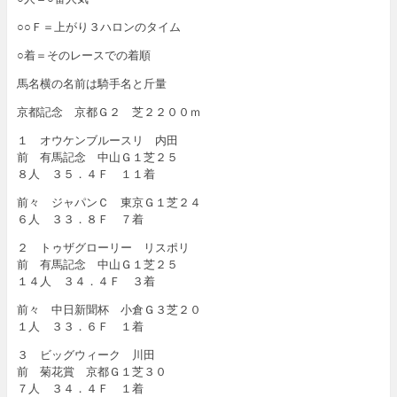
○○Ｆ＝上がり３ハロンのタイム
○着＝そのレースでの着順
馬名横の名前は騎手名と斤量
京都記念 京都Ｇ２ 芝２２００ｍ
１ オウケンブルースリ 内田
前 有馬記念 中山Ｇ１芝２５
８人 ３５．４Ｆ １１着
前々 ジャパンＣ 東京Ｇ１芝２４
６人 ３３．８Ｆ ７着
２ トゥザグローリー リスポリ
前 有馬記念 中山Ｇ１芝２５
１４人 ３４．４Ｆ ３着
前々 中日新聞杯 小倉Ｇ３芝２０
１人 ３３．６Ｆ １着
３ ビッグウィーク 川田
前 菊花賞 京都Ｇ１芝３０
７人 ３４．４Ｆ １着