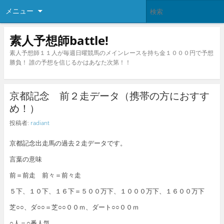
メニュー
素人予想師battle!
素人予想師１１人が毎週日曜競馬のメインレースを持ち金１０００円で予想
勝負！ 誰の予想を信じるかはあなた次第！！
京都記念 前２走データ（携帯の方におすす
め！）
投稿者:
radiant
京都記念出走馬の過去２走データです。
言葉の意味
前＝前走 前々＝前々走
５下、１０下、１６下＝５００万下、１０００万下、１６００万下
芝○○、ダ○○＝芝○○００ｍ、ダート○○００ｍ
○人＝○番人気