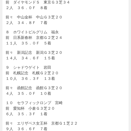
前 ダイヤモンドＳ 東京Ｇ３芝３４
２人 ３６．０Ｆ ８着
前々 中山金杯 中山Ｇ３芝２０
２人 ３４．８Ｆ ７着
８ ホワイトピルグリム 福永
前 日系新春杯 京都Ｇ２芝２４
１１人 ３５．０Ｆ ５着
前々 新潟記念 新潟Ｇ３芝２０
１４人 ３４．６Ｆ １５着
９ シャドウゲイト 岩田
前 札幌記念 札幌Ｇ２芝２０
１０人 ３６．３Ｆ １３着
前々 函館記念 函館Ｇ３芝２０
４人 ３５．０Ｆ １０着
１０ セラフィックロンプ 宮崎
前 愛知杯 小倉Ｇ３芝２０
６人 ３５．３Ｆ １着
前々 エリザベス女王杯 京都Ｇ１芝２２
９人 ３６．６Ｆ ７着