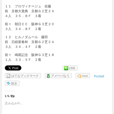
１１ プロヴィナージュ 佐藤
前 京都大賞典 京都Ｇ２芝２４
４人 ３５．８Ｆ ３着
前々 朝日ＣＣ 阪神Ｇ３芝２０
３人 ３４．８Ｆ ２着
１２ ヒルノダムール 藤田
前 日経新春杯 京都Ｇ２芝２４
３人 ３４．４Ｆ ２着
前々 鳴尾記念 阪神Ｇ３芝１８
１人 ３３．５Ｆ ２着
LINE
はてなブックマーク
アメーバなう
mixi
Pocket
続き
いいね:
読み込み中...