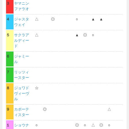
３
ヤマニン
ファラオ
４
ジャスタ
△
◎
○
▲
▲
ウェイ
５
サクラア
△
▲
◎
○
ルディー
ド
６
ジャミー
ル
７
リッツィ
ースター
８
ジョワド
☆
ヴィーヴ
ル
９
カポーテ
◎
△
ィスター
１
ショウナ
○
◎
○
△
◎
○