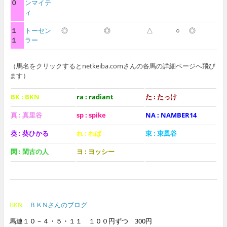
０
ンマイテ
ィ
１
トーセン
◎
◎
△
○
◎
１
ラー
（馬名をクリックするとnetkeiba.comさんの各馬の詳細ページへ飛び
ます）
BK : BKN
ra : radiant
た : たっけ
真 : 真里谷
sp : spike
NA : NAMBER14
葵 : 葵ひかる
れ : れば
東 : 東風谷
閑 : 閑古の人
ヨ : ヨッシー
BKN
ＢＫNさんのブログ
馬連１０－４・５・１１ １００円ずつ 300円