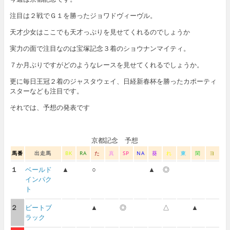
注目は２戦でＧ１を勝ったジョワドヴィーヴル。
天才少女はここでも天才っぷりを見せてくれるのでしょうか
実力の面で注目なのは宝塚記念３着のショウナンマイティ。
７か月ぶりですがどのようなレースを見せてくれるでしょうか。
更に毎日王冠２着のジャスタウェイ、日経新春杯を勝ったカポーティ
スターなども注目です。
それでは、予想の発表です
京都記念 予想
馬番
出走馬
BK
RA
た
真
SP
NA
葵
れ
東
閑
ヨ
１
ベールド
▲
○
▲
◎
インパク
ト
２
ビートブ
▲
◎
△
▲
ラック