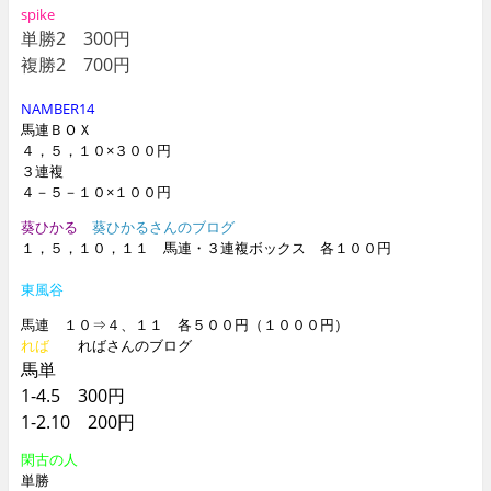
spike
単勝2 300円
複勝2 700円
NAMBER14
馬連ＢＯＸ
４，５，１０×３００円
３連複
４－５－１０×１００円
葵ひかる
葵ひかるさんのブログ
１，５，１０，１１ 馬連・３連複ボックス 各１００円
東風谷
馬連 １０⇒４、１１ 各５００円（１０００円）
れば
ればさんのブログ
馬単
1-4.5 300円
1-2.10 200円
閑古の人
単勝