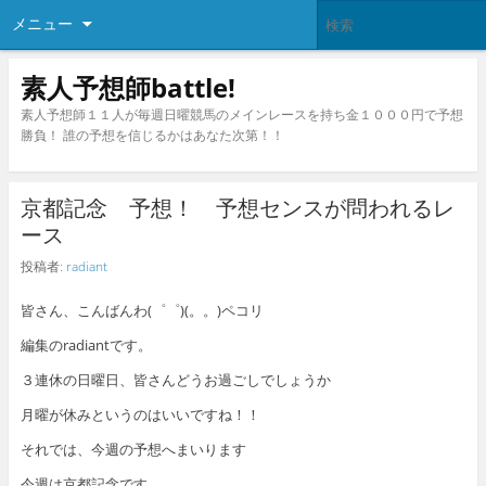
メニュー
素人予想師battle!
素人予想師１１人が毎週日曜競馬のメインレースを持ち金１０００円で予想
勝負！ 誰の予想を信じるかはあなた次第！！
京都記念 予想！ 予想センスが問われるレ
ース
投稿者:
radiant
皆さん、こんばんわ(゜゜)(。。)ペコリ
編集のradiantです。
３連休の日曜日、皆さんどうお過ごしでしょうか
月曜が休みというのはいいですね！！
それでは、今週の予想へまいります
今週は京都記念です。