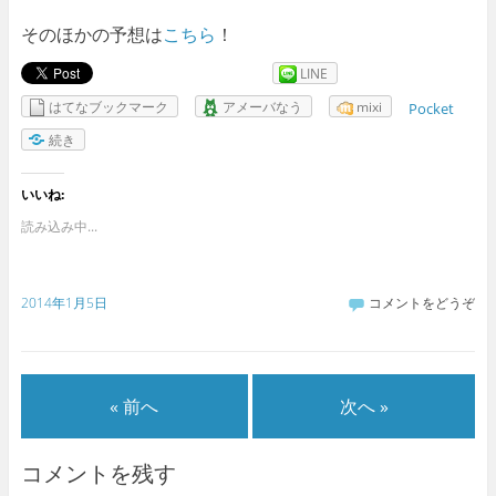
そのほかの予想は
こちら
！
LINE
はてなブックマーク
アメーバなう
mixi
Pocket
続き
いいね:
読み込み中...
2014年1月5日
コメントをどうぞ
« 前へ
次へ »
コメントを残す