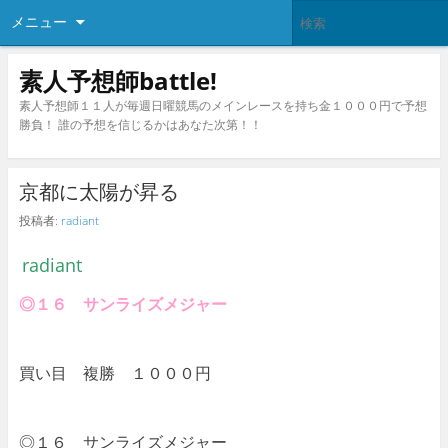
メニュー
素人予想師battle!
素人予想師１１人が毎週日曜競馬のメインレースを持ち金１０００円で予想
勝負！ 誰の予想を信じるかはあなた次第！！
京都に太陽が昇る
投稿者:
radiant
radiant
◎１６ サンライズメジャー
買い目 複勝 １０００円
◎１６ サンライズメジャー