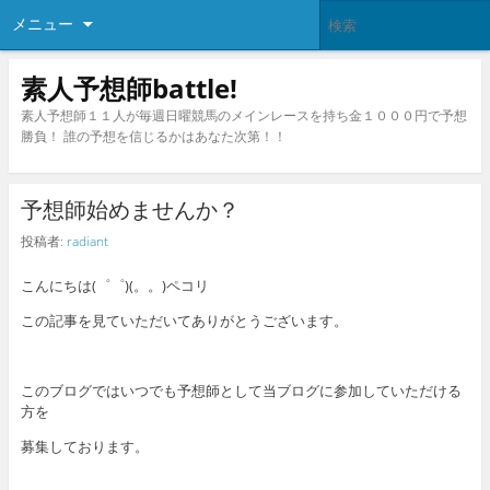
メニュー
素人予想師battle!
素人予想師１１人が毎週日曜競馬のメインレースを持ち金１０００円で予想
勝負！ 誰の予想を信じるかはあなた次第！！
予想師始めませんか？
投稿者:
radiant
こんにちは(゜゜)(。。)ペコリ
この記事を見ていただいてありがとうございます。
このブログではいつでも予想師として当ブログに参加していただける
方を
募集しております。