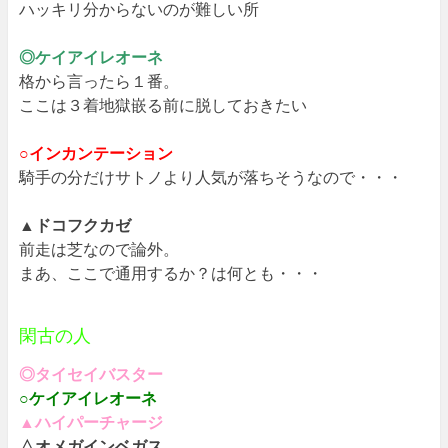
ハッキリ分からないのが難しい所
◎ケイアイレオーネ
格から言ったら１番。
ここは３着地獄嵌る前に脱しておきたい
○インカンテーション
騎手の分だけサトノより人気が落ちそうなので・・・
▲ドコフクカゼ
前走は芝なので論外。
まあ、ここで通用するか？は何とも・・・
閑古の人
◎タイセイバスター
○ケイアイレオーネ
▲ハイパーチャージ
△オメガインベガス