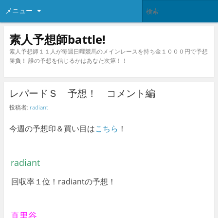
メニュー
素人予想師battle!
素人予想師１１人が毎週日曜競馬のメインレースを持ち金１０００円で予想
勝負！ 誰の予想を信じるかはあなた次第！！
レパードＳ 予想！ コメント編
投稿者:
radiant
今週の予想印＆買い目は
こちら
！
radiant
回収率１位！radiantの予想！
真里谷