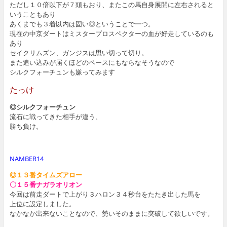
ただし１０倍以下が７頭もおり、またこの馬自身展開に左右されると
いうこともあり
あくまでも３着以内は固い◎ということで一つ。
現在の中京ダートはミスタープロスペクターの血が好走しているのも
あり
セイクリムズン、ガンジスは思い切って切り。
また追い込みが届くほどのペースにもならなそうなので
シルクフォーチュンも嫌ってみます
たっけ
◎シルクフォーチュン
流石に戦ってきた相手が違う、
勝ち負け。
NAMBER14
◎１３番タイムズアロー
〇１５番ナガラオリオン
今回は前走ダートで上がり３ハロン３４秒台をたたき出した馬を
上位に設定しました。
なかなか出来ないことなので、勢いそのままに突破して欲しいです。