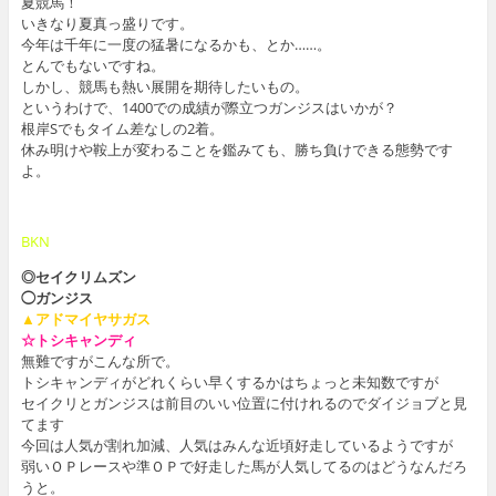
夏競馬！
いきなり夏真っ盛りです。
今年は千年に一度の猛暑になるかも、とか……。
とんでもないですね。
しかし、競馬も熱い展開を期待したいもの。
というわけで、1400での成績が際立つガンジスはいかが？
根岸Sでもタイム差なしの2着。
休み明けや鞍上が変わることを鑑みても、勝ち負けできる態勢です
よ。
BKN
◎セイクリムズン
◯ガンジス
▲アドマイヤサガス
☆トシキャンディ
無難ですがこんな所で。
トシキャンディがどれくらい早くするかはちょっと未知数ですが
セイクリとガンジスは前目のいい位置に付けれるのでダイジョブと見
てます
今回は人気が割れ加減、人気はみんな近頃好走しているようですが
弱いＯＰレースや準ＯＰで好走した馬が人気してるのはどうなんだろ
うと。