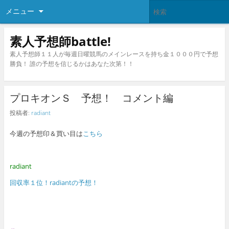
メニュー
素人予想師battle!
素人予想師１１人が毎週日曜競馬のメインレースを持ち金１０００円で予想
勝負！ 誰の予想を信じるかはあなた次第！！
プロキオンＳ 予想！ コメント編
投稿者:
radiant
今週の予想印＆買い目は
こちら
radiant
回収率１位！radiantの予想！