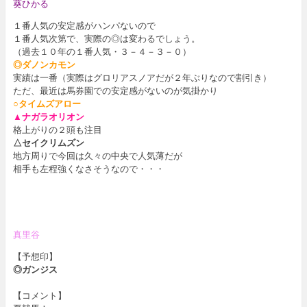
葵ひかる
１番人気の安定感がハンパないので
１番人気次第で、実際の◎は変わるでしょう。
（過去１０年の１番人気・３－４－３－０）
◎ダノンカモン
実績は一番（実際はグロリアスノアだが２年ぶりなので割引き）
ただ、最近は馬券園での安定感がないのが気掛かり
○タイムズアロー
▲ナガラオリオン
格上がりの２頭も注目
△セイクリムズン
地方周りで今回は久々の中央で人気薄だが
相手も左程強くなさそうなので・・・
真里谷
【予想印】
◎ガンジス
【コメント】