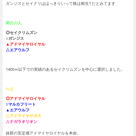
ガンジスとセイクリははっきりいって格は相当↑だとみてます
閑古の人
◎セイクリムズン
○ガンジス
▲アドマイヤロイヤル
△エアウルフ
1400ｍ以下での実績のあるセイクリムズンを中心に選択しました。
れば
◎アドマイヤロイヤル
○マルカフリート
▲エアウルフ
△アドマイヤサガス
△ナガラオリオン
抜群の安定感アドマイヤロイヤルを本命。