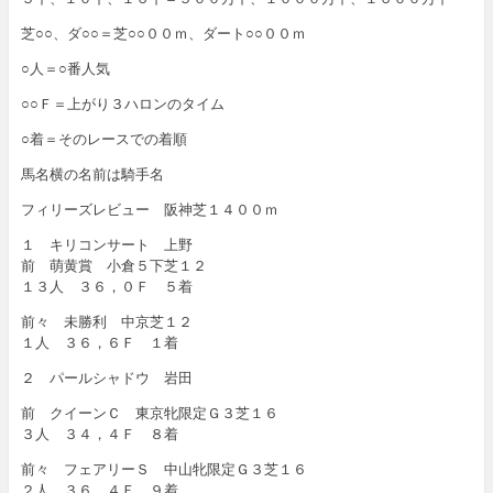
芝○○、ダ○○＝芝○○００ｍ、ダート○○００ｍ
○人＝○番人気
○○Ｆ＝上がり３ハロンのタイム
○着＝そのレースでの着順
馬名横の名前は騎手名
フィリーズレビュー 阪神芝１４００ｍ
１ キリコンサート 上野
前 萌黄賞 小倉５下芝１２
１３人 ３６，０Ｆ ５着
前々 未勝利 中京芝１２
１人 ３６，６Ｆ １着
２ パールシャドウ 岩田
前 クイーンＣ 東京牝限定Ｇ３芝１６
３人 ３４，４Ｆ ８着
前々 フェアリーＳ 中山牝限定Ｇ３芝１６
２人 ３６，４Ｆ ９着