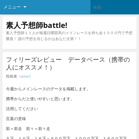
メニュー
素人予想師battle!
素人予想師１１人が毎週日曜競馬のメインレースを持ち金１０００円で予想
勝負！ 誰の予想を信じるかはあなた次第！！
フィリーズレビュー データベース（携帯の
人にオススメ！）
投稿者:
radiant
今週からメインレースのデータを掲載します。
携帯からだと使いやすいと思います。
活用してください
言葉の意味
前＝前走 前々＝前々走
５下、１０下、１６下＝５００万下、１０００万下、１６００万下