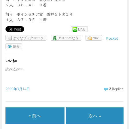
２人 ３６，４Ｆ ３着
前々 ポインセチア賞 阪神５下ダ１４
１人 ３７，３Ｆ １着
LINE
はてなブックマーク
アメーバなう
mixi
Pocket
続き
いいね:
読み込み中...
2009年3月14日
2
Replies
« 前へ
次へ »