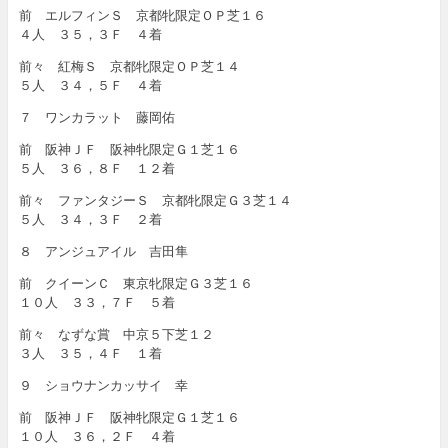
前 エルフィンＳ 京都牝限定ＯＰ芝１６
４人 ３５，３Ｆ ４着
前々 紅梅Ｓ 京都牝限定ＯＰ芝１４
５人 ３４，５Ｆ ４着
７ ワンカラット 藤岡佑
前 阪神ＪＦ 阪神牝限定Ｇ１芝１６
５人 ３６，８Ｆ １２着
前々 ファンタジーＳ 京都牝限定Ｇ３芝１４
５人 ３４，３Ｆ ２着
８ アンジュアイル 吉田隼
前 クイーンＣ 東京牝限定Ｇ３芝１６
１０人 ３３，７Ｆ ５着
前々 なずな賞 中京５下芝１２
３人 ３５，４Ｆ １着
９ ショウナンカッサイ 幸
前 阪神ＪＦ 阪神牝限定Ｇ１芝１６
１０人 ３６，２Ｆ ４着