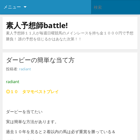
メニュー
素人予想師battle!
素人予想師１１人が毎週日曜競馬のメインレースを持ち金１０００円で予想
勝負！ 誰の予想を信じるかはあなた次第！！
ダービーの簡単な当て方
投稿者:
radiant
radiant
◎１０ タマモベストプレイ
ダービーを当てたい
実は簡単な方法があります。
過去１０年を見ると２着以内の馬は必ず重賞を勝っている＆