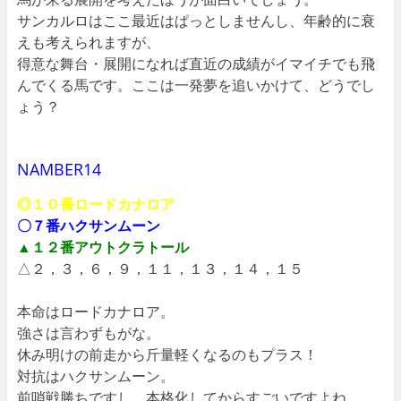
サンカルロはここ最近はぱっとしませんし、年齢的に衰
えも考えられますが、
得意な舞台・展開になれば直近の成績がイマイチでも飛
んでくる馬です。ここは一発夢を追いかけて、どうでし
ょう？
NAMBER14
◎１０番ロードカナロア
〇７番ハクサンムーン
▲１２番アウトクラトール
△２，３，６，９，１１，１３，１４，１５
本命はロードカナロア。
強さは言わずもがな。
休み明けの前走から斤量軽くなるのもプラス！
対抗はハクサンムーン。
前哨戦勝ちですし、本格化してからすごいですよね。