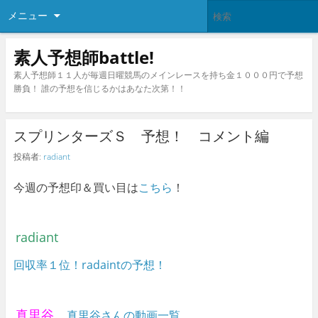
メニュー
素人予想師battle!
素人予想師１１人が毎週日曜競馬のメインレースを持ち金１０００円で予想
勝負！ 誰の予想を信じるかはあなた次第！！
スプリンターズＳ 予想！ コメント編
投稿者:
radiant
今週の予想印＆買い目は
こちら
！
radiant
回収率１位！radaintの予想！
真里谷
真里谷さんの動画一覧