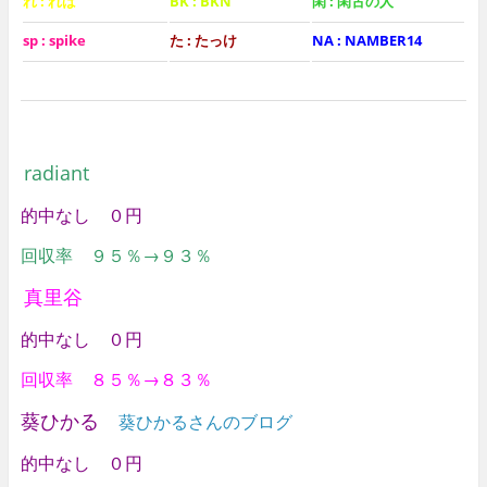
れ : れば
BK : BKN
閑 : 閑古の人
sp : spike
た : たっけ
NA : NAMBER14
radiant
的中なし ０円
回収率 ９５
％→９３％
真里谷
的中なし ０円
回収率 ８５％→８３％
葵ひかる
葵ひかるさんのブログ
的中なし ０円