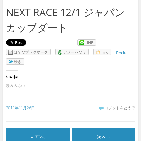
NEXT RACE 12/1 ジャパン
カップダート
LINE
はてなブックマーク
アメーバなう
mixi
Pocket
続き
いいね:
読み込み中...
2013年11月26日
コメントをどうぞ
« 前へ
次へ »