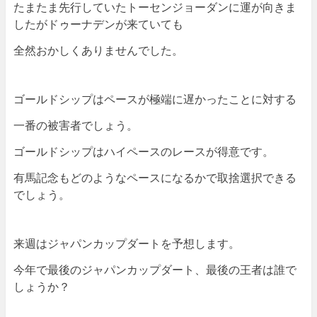
たまたま先行していたトーセンジョーダンに運が向きま
したがドゥーナデンが来ていても
全然おかしくありませんでした。
ゴールドシップはペースが極端に遅かったことに対する
一番の被害者でしょう。
ゴールドシップはハイペースのレースが得意です。
有馬記念もどのようなペースになるかで取捨選択できる
でしょう。
来週はジャパンカップダートを予想します。
今年で最後のジャパンカップダート、最後の王者は誰で
しょうか？