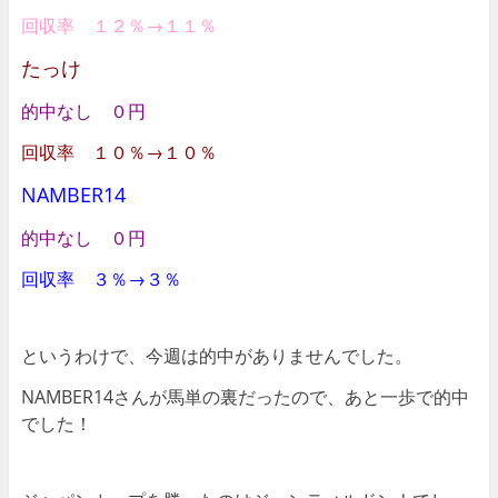
回収率 １２％→１１％
たっけ
的中なし ０円
回収率 １０％→１０％
NAMBER14
的中なし ０円
回収率 ３％→３％
というわけで、今週は的中がありませんでした。
NAMBER14さんが馬単の裏だったので、あと一歩で的中
でした！