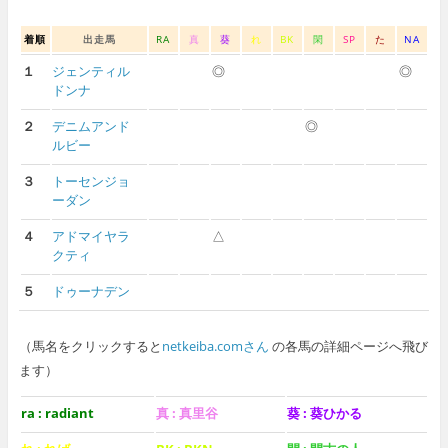
着順
出走馬
RA
真
葵
れ
BK
閑
SP
た
NA
１
ジェンティル
◎
◎
ドンナ
２
デニムアンド
◎
ルビー
３
トーセンジョ
ーダン
４
アドマイヤラ
△
クティ
５
ドゥーナデン
（馬名をクリックすると
netkeiba.comさん
の各馬の詳細ページへ飛び
ます）
ra : radiant
真 : 真里谷
葵 : 葵ひかる