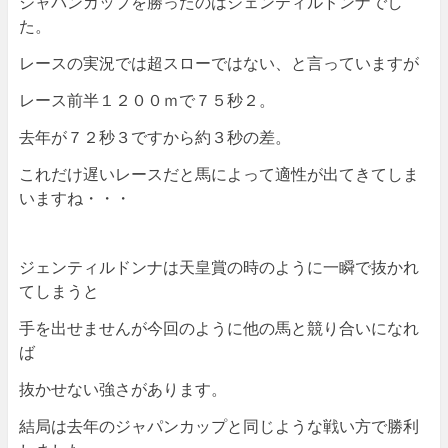
ジャパンカップを勝ったのはジェンティルドンナでし
た。
レースの実況では超スローではない、と言っていますが
レース前半１２００ｍで７５秒２。
去年が７２秒３ですから約３秒の差。
これだけ遅いレースだと馬によって適性が出てきてしま
いますね・・・
ジェンティルドンナは天皇賞の時のように一瞬で抜かれ
てしまうと
手を出せませんが今回のように他の馬と競り合いになれ
ば
抜かせない強さがあります。
結局は去年のジャパンカップと同じような戦い方で勝利