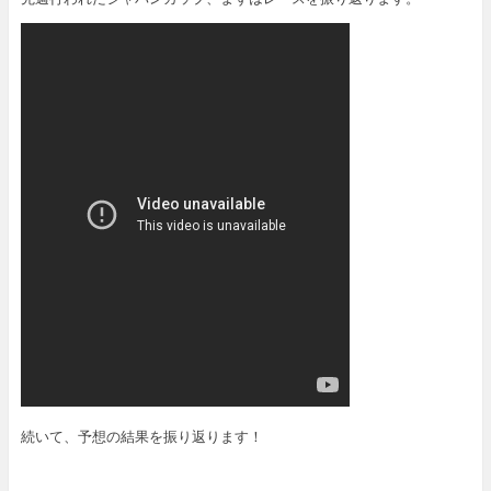
続いて、予想の結果を振り返ります！