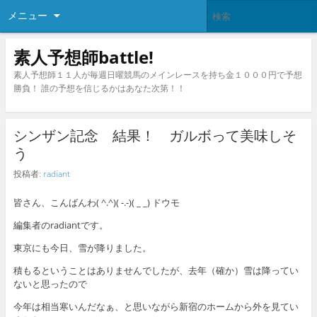
メニュー
素人予想師battle!
素人予想師１１人が毎週日曜競馬のメインレースを持ち金１０００円で予想
勝負！ 誰の予想を信じるかはあなた次第！！
シンザン記念 結果！ ガルボって美味しそ
う
投稿者:
radiant
皆さん、こんばんわ( ^.^)( -.-)( _ _) ドウモ
編集者のradiantです。
東京にも今日、雪が降りました。
積もるということはありませんでしたが、去年（確か）雪は降ってい
ないと思ったので
今年は相当寒いんだなぁ、と思いながら新宿のホームから外を見てい