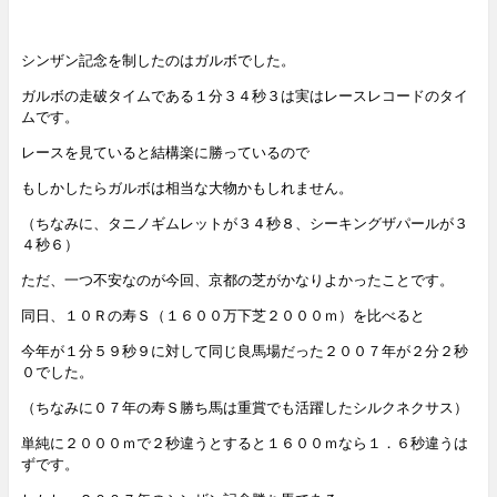
シンザン記念を制したのはガルボでした。
ガルボの走破タイムである１分３４秒３は実はレースレコードのタイ
ムです。
レースを見ていると結構楽に勝っているので
もしかしたら
ガルボは相当な大物かもしれません。
（ちなみに、タニノギムレットが３４秒８、シーキングザパールが３
４秒６）
ただ、一つ不安なのが今回、京都の芝がかなりよかったことです。
同日、１０Ｒの寿Ｓ（１６００万下芝２０００ｍ）を比べると
今年が１分５９秒９に対して同じ良馬場だった２００７年が２分２秒
０でした。
（ちなみに０７年の寿Ｓ勝ち馬は重賞でも活躍したシルクネクサス）
単純に２０００ｍで２秒違うとすると１６００ｍなら１．６秒違うは
ずです。