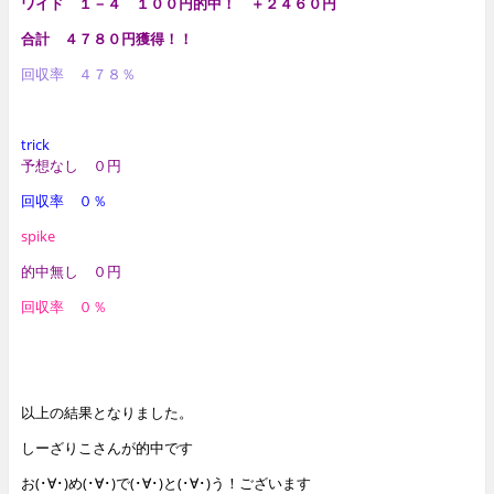
ワイド １－４ １００円的中！ ＋２４６０円
合計 ４７８０円獲得！！
回収率 ４７８％
trick
予想なし ０円
回収率 ０％
spike
的中無し ０円
回収率 ０％
以上の結果となりました。
しーざりこさんが的中です
お(･∀･)め(･∀･)で(･∀･)と(･∀･)う！ございます