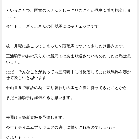
ということで、閑古の人さんとしーざりこさんが見事１着を指名しま
した。
今年もしーざりこさんの推奨馬には要チェックです
後、月曜に起こってしまった９頭落馬について少しだけ書きます。
三浦騎手のあの乗り方は新馬ではあまり適さないものだったと私は思
います。
ただ、そんなことがあっても三浦騎手には反省してまた競馬界を沸か
せて欲しいと思います。
中山８Ｒで事故の為に乗り替わりの馬を２着に持ってきたことから
まだ三浦騎手は頑張れると思います。
来週は日経新春杯を予想します。
今年もテイエムプリキュアの逃げに驚かされるのでしょうか
それとも・・・