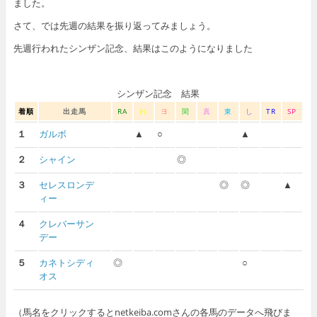
ました。
さて、では先週の結果を振り返ってみましょう。
先週行われたシンザン記念、結果はこのようになりました
シンザン記念 結果
着順
出走馬
RA
れ
ヨ
閑
真
東
し
TR
SP
１
ガルボ
▲
○
▲
２
シャイン
◎
３
セレスロンデ
◎
◎
▲
ィー
４
クレバーサン
デー
５
カネトシディ
◎
○
オス
（馬名をクリックするとnetkeiba.comさんの各馬のデータへ飛びま