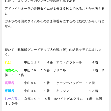
しかし、２００７年のシンザン記念勝ち馬である
アドマイヤオーラの走破タイムが１分３５秒１であることから考える
と
ガルボの今回のタイムをそのまま鵜呑みにするのは危ないかもしれま
せん。
続いて、晩御飯グレードアップ大作戦（仮）の結果を見てみましょ
う。
れば
中山１１Ｒ ４番 アウトクラトール ４着
閑古の人
中山７Ｒ １５番 サリエル １着
単
勝 １．７倍
真里谷
中山９Ｒ １番 ケージーハッピー １２着
東風谷
中山４Ｒ １番 キフジン １３着
しーざりこ
京都１０Ｒ ５番 ホワイトピルグリム １着
単勝
３．５倍