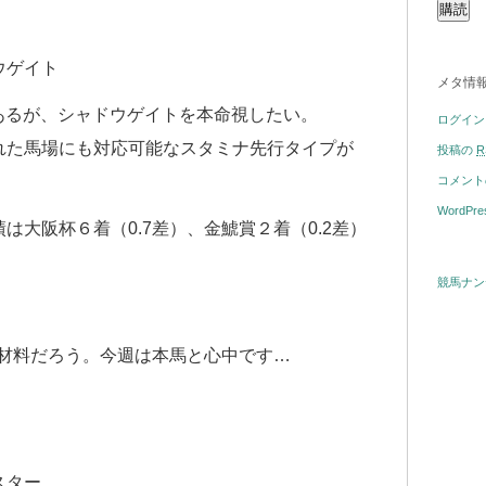
ウゲイト
メタ情
はあるが、シャドウゲイトを本命視したい。
ログイン
れた馬場にも対応可能なスタミナ先行タイプが
投稿の
R
コメン
WordPre
は大阪杯６着（0.7差）、金鯱賞２着（0.2差）
競馬ナン
好材料だろう。今週は本馬と心中です…
スター