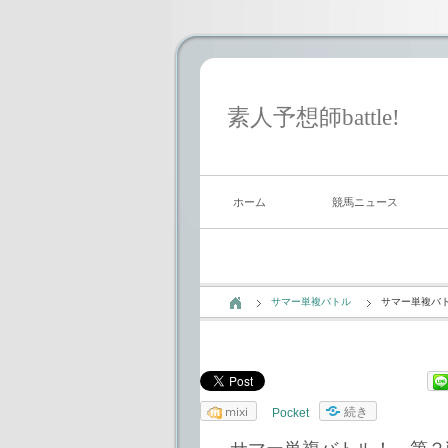
素人予想師battle!
ホーム
競馬ニュース
サマー単複バトル
サマー単複バ
mixi
続き
Pocket