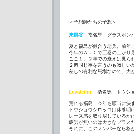
＜予想師たちの予想＞
東風谷
指名馬 グラスボン
夏と福島が似合う老兵。前年
今年のＡＪＣで圧巻の上がり
ここ１、２年での衰えは見ら
２週同じ事を言うのも寂しい
差しの有利な馬場なので、力
Levateinn
指名馬 トウシ
荒れる福島、今年も順当に決
トウショウシロッコは休養明
レース感を取り戻しているか
疲労が無いのは大きなプラス
それに、このメンバーなら格