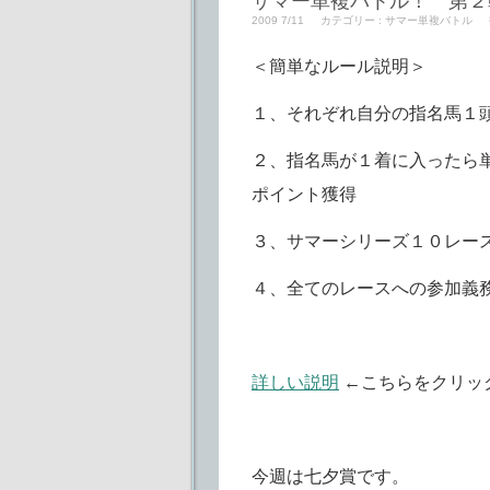
サマー単複バトル！ 第２
2009 7/11
カテゴリー :
サマー単複バトル
＜簡単なルール説明＞
１、それぞれ自分の指名馬１
２、指名馬が１着に入ったら
ポイント獲得
３、サマーシリーズ１０レー
４、全てのレースへの参加義
詳しい説明
←こちらをクリッ
今週は七夕賞です。