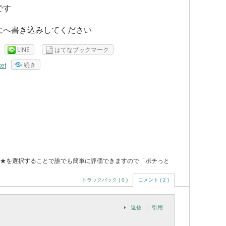
です
に
へ書き込みしてください
LINE
はてなブックマーク
続き
et
★を選択することで誰でも簡単に評価できますので「ポチっと
トラックバック ( 0 )
コメント ( 2 )
返信
引用