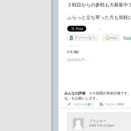
２戦目からの参戦も大募集中
ふらっと立ち寄った方も気軽
アメーバなう
mixi
Pock
いいね:
読み込み中...
みんなの評価
※５段階の簡単評価です。
な」をお願いします。
コメントを書く
コメント RSS
ブラスター
2009 7/11 6:23pm