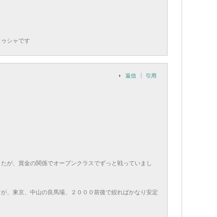
ドゥシャです
返信
引用
したが、賞金の関係でオープンクラスでずっと戦っていまし
すが、東京、中山の良馬場、２０００前後で絞ればかなり安定