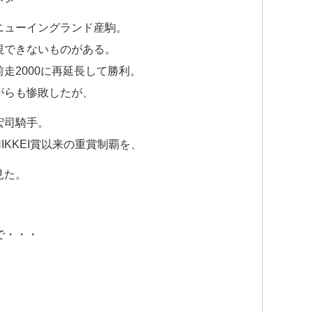
ニューイングランド産駒。
視できないものがある。
走2000に再延長して勝利。
がらも惨敗したが、
宏司騎手。
KKEI賞以来の重賞制覇を、
見た。
欄で・・・