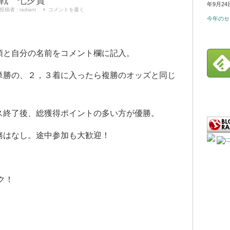
戦 七夕賞
年9月24
投稿者 :
radiant
コメントを書く
今年のセ
頭と自分の名前をコメント欄に記入。
単勝の、２，３着に入ったら複勝のオッズと同じ
ス終了後、総獲得ポイントの多い方が優勝。
務はなし。途中参加も大歓迎！
ク！