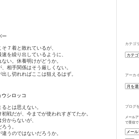
バー
カテゴ
こそ７着と敗れているが、
最速を繰り出しているように、
れない。休養明けがどうか。
が、相手関係はそう厳しくない。
が出し切れればここは狙えるはず。
アーカ
ョウシロッコ
ブログ
まるとは思えない。
け初戦だが、今までが使われすぎてたか。
メールア
は分からないが、
で受信で
だろう。
が違うのではないだろうか。