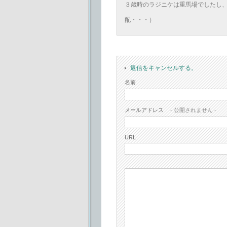
３歳時のラジニケは重馬場でしたし
配・・・）
返信をキャンセルする。
名前
メールアドレス
- 公開されません -
URL