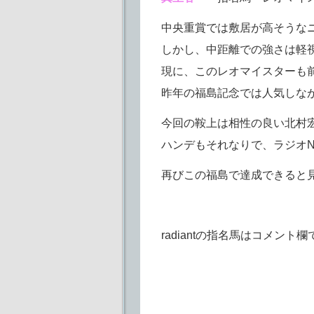
中央重賞では敷居が高そうな
しかし、中距離での強さは軽
現に、このレオマイスターも前
昨年の福島記念では人気しな
今回の鞍上は相性の良い北村
ハンデもそれなりで、ラジオNI
再びこの福島で達成できると
radiantの指名馬はコメント