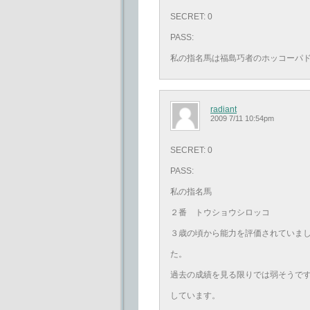
SECRET: 0
PASS:
私の指名馬は福島巧者のホッコーパ
radiant
2009 7/11 10:54pm
SECRET: 0
PASS:
私の指名馬
２番 トウショウシロッコ
３歳の頃から能力を評価されていま
た。
過去の成績を見る限りでは弱そうで
しています。