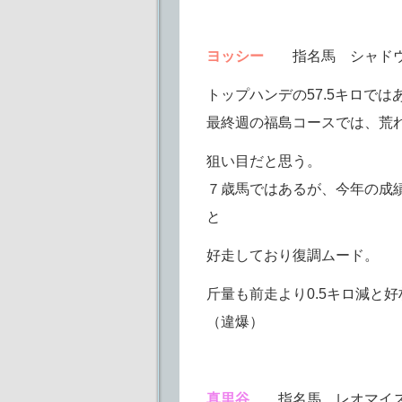
ヨッシー
指名馬 シャド
トップハンデの57.5キロで
最終週の福島コースでは、荒
狙い目だと思う。
７歳馬ではあるが、今年の成績
と
好走しており復調ムード。
斤量も前走より0.5キロ減と
（違爆）
真里谷
指名馬 レオマイ