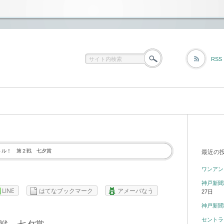
RSS
トル！ 第２戦 七夕賞
最近の
ワンアン
神戸新聞
LINE
はてなブックマーク
アメーバなう
27日
神戸新聞
セントラ